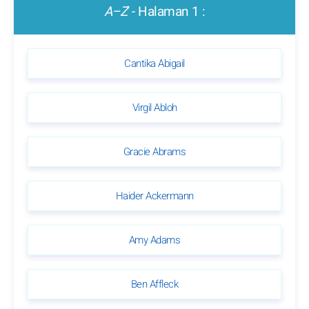
A–Z
' - Halaman 1 :
Cantika Abigail
Virgil Abloh
Gracie Abrams
Haider Ackermann
Amy Adams
Ben Affleck