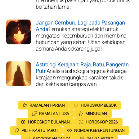
membentuk pasangan yang cocok untuk
bertahan lama.
Jangan Cemburu Lagi pada Pasangan
Anda
Temukan strategi efektif untuk
mengatasi kecemburuan dan membina
hubungan yang sehat. Ubah kehidupan
asmara Anda sekarang juga!
Astrologi Kerajaan: Raja, Ratu, Pangeran,
Putri
Analisis astrologi anggota keluarga
kerajaan mengungkap karakter, takdir,
dan kekhasan bangsawan.
RAMALAN HARIAN
HOROSKOP BESOK
RAMALAN LUSA
MINGGUAN
HOROSKOP BULANAN
HOROSKOP 2026
PILIH KARTU TAROT
NOMOR KEBERUNTUNGAN
KECOCOKAN TANDA
TANDA ASTRO