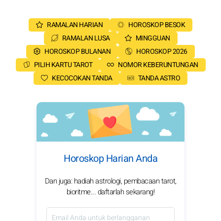
RAMALAN HARIAN
HOROSKOP BESOK
RAMALAN LUSA
MINGGUAN
HOROSKOP BULANAN
HOROSKOP 2026
PILIH KARTU TAROT
NOMOR KEBERUNTUNGAN
KECOCOKAN TANDA
TANDA ASTRO
Horoskop Harian Anda
Dan juga: hadiah astrologi, pembacaan tarot,
bioritme... daftarlah sekarang!