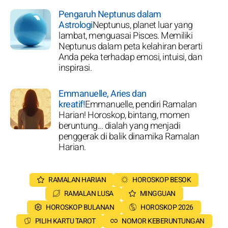
Pengaruh Neptunus dalam
Astrologi
Neptunus, planet luar yang
lambat, menguasai Pisces. Memiliki
Neptunus dalam peta kelahiran berarti
Anda peka terhadap emosi, intuisi, dan
inspirasi.
Emmanuelle, Aries dan
kreatif!
Emmanuelle, pendiri Ramalan
Harian! Horoskop, bintang, momen
beruntung... dialah yang menjadi
penggerak di balik dinamika Ramalan
Harian.
RAMALAN HARIAN
HOROSKOP BESOK
RAMALAN LUSA
MINGGUAN
HOROSKOP BULANAN
HOROSKOP 2026
PILIH KARTU TAROT
NOMOR KEBERUNTUNGAN