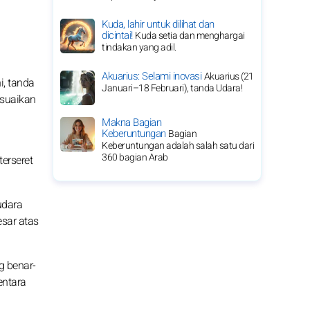
Kuda, lahir untuk dilihat dan
dicintai!
Kuda setia dan menghargai
tindakan yang adil.
Akuarius: Selami inovasi
Akuarius (21
i, tanda
Januari–18 Februari), tanda Udara!
esuaikan
Makna Bagian
Keberuntungan
Bagian
Keberuntungan adalah salah satu dari
360 bagian Arab
erseret
udara
sar atas
g benar-
entara