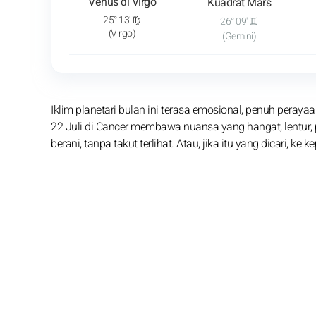
Venus di Virgo
Kuadrat Mars
25° 13' ♍
26° 09' ♊
(Virgo)
(Gemini)
Iklim planetari bulan ini terasa emosional, penuh peray
22 Juli di Cancer membawa nuansa yang hangat, lentu
berani, tanpa takut terlihat. Atau, jika itu yang dicari, ke