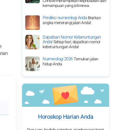
Christie menampilkan kepribadian dan
kemampuan yang istimewa.
Prediksi numerologi Anda
Biarkan
angka menerangi jalan Anda!
Dapatkan Nomor Keberuntungan
Anda!
Setiap hari, dapatkan nomor
e
keberuntungan Anda!
rian
Numerologi 2026
Temukan jalan
hidup Anda.
Horoskop Harian Anda