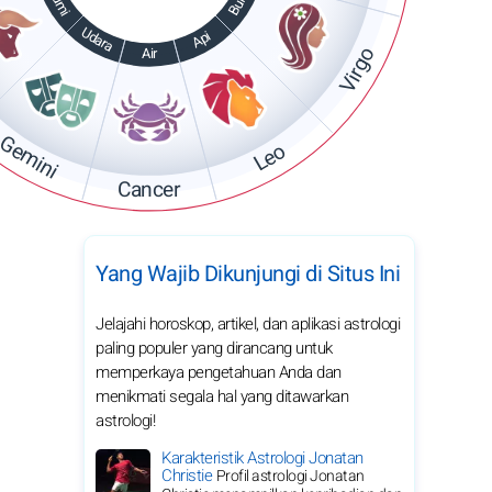
Bumi
Bumi
Udara
Api
Virgo
Air
Gemini
Leo
Cancer
Yang Wajib Dikunjungi di Situs Ini
Jelajahi horoskop, artikel, dan aplikasi astrologi
paling populer yang dirancang untuk
memperkaya pengetahuan Anda dan
menikmati segala hal yang ditawarkan
astrologi!
Karakteristik Astrologi Jonatan
Christie
Profil astrologi Jonatan