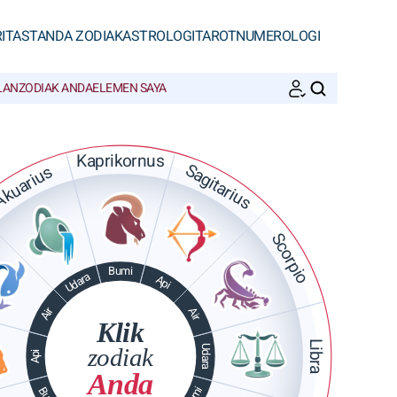
ITAS
TANDA ZODIAK
ASTROLOGI
TAROT
NUMEROLOGI
LAN
ZODIAK ANDA
ELEMEN SAYA
CARI
Kaprikornus
Sagitarius
kuarius
Scorpio
Bumi
Udara
Api
Air
Air
Klik
Libra
Udara
zodiak
Api
Anda