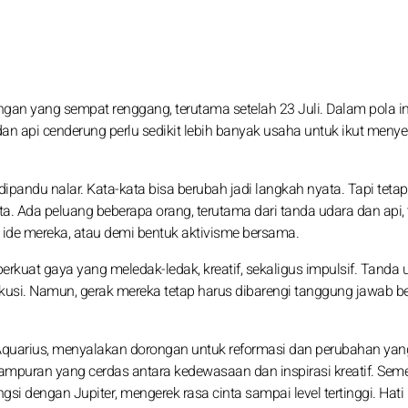
gan yang sempat renggang, terutama setelah 23 Juli. Dalam pola in
an api cenderung perlu sedikit lebih banyak usaha untuk ikut meny
pandu nalar. Kata-kata bisa berubah jadi langkah nyata. Tapi tetap
 Ada peluang beberapa orang, terutama dari tanda udara dan api, t
de mereka, atau demi bentuk aktivisme bersama.
uat gaya yang meledak-ledak, kreatif, sekaligus impulsif. Tanda 
usi. Namun, gerak mereka tetap harus dibarengi tanggung jawab be
i Aquarius, menyalakan dorongan untuk reformasi dan perubahan yan
ampuran yang cerdas antara kedewasaan dan inspirasi kreatif. Sem
ngsi dengan Jupiter, mengerek rasa cinta sampai level tertinggi. Hati