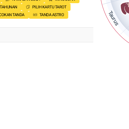
 TAHUNAN
PILIH KARTU TAROT
Taurus
COKAN TANDA
TANDA ASTRO