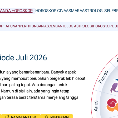
RANDA HOROSKOP
HOROSKOP CINA
ASMARA
ASTROLOGI SELEBR
P TAHUNAN
PERHITUNGAN ASCENDANT
BLOG ASTROLOGI
HOROSKOP BU
A
iode Juli 2026
Pisces
dunia yang benar-benar baru. Banyak aspek
wa yang membuat perubahan bergerak lebih cepat
lihan paling tepat. Ada dorongan untuk
amun di sisi lain, ada yang ingin tetap
an terasa berat, terutama menjelang tanggal
Aries
RAMALAN LUSA
MINGGUAN