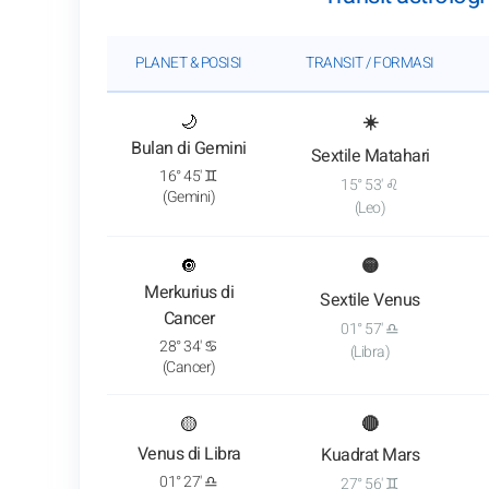
PLANET & POSISI
TRANSIT / FORMASI
: v
🌙
☀️
Bulan di Gemini
Sextile Matahari
16° 45' ♊
15° 53' ♌
(Gemini)
(Leo)
: v
🔘
🟡
Merkurius di
Sextile Venus
Cancer
01° 57' ♎
28° 34' ♋
(Libra)
(Cancer)
: v
🟡
🔴
Venus di Libra
Kuadrat Mars
01° 27' ♎
27° 56' ♊