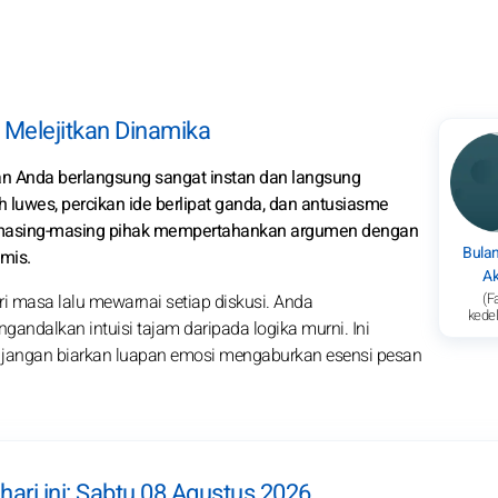
, Melejitkan Dinamika
san Anda berlangsung sangat instan dan langsung
h luwes, percikan ide berlipat ganda, dan antusiasme
si, masing-masing pihak mempertahankan argumen dengan
Bulan
mis.
Ak
(F
ri masa lalu mewarnai setiap diskusi. Anda
kede
ngandalkan intuisi tajam daripada logika murni. Ini
i, jangan biarkan luapan emosi mengaburkan esensi pesan
 hari ini: Sabtu 08 Agustus 2026