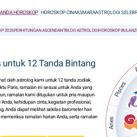
RANDA HOROSKOP
HOROSKOP CINA
ASMARA
ASTROLOGI SELEBR
P 2026
PERHITUNGAN ASCENDANT
BLOG ASTROLOGI
HOROSKOP BULAN
Z
A
s untuk 12 Tanda Bintang
t oleh astrolog kami untuk 12 tanda zodiak.
Pisces
tu Paris, ramalan ini sesuai untuk Anda yang
ahun, ramalan kami ditujukan untuk pria maupun
Anda, kehidupan cinta, kegiatan profesional,
, Anda dapat melihat sekilas barometer hari
n memeriksa ramalan harian Anda, serta ramalan
Aries