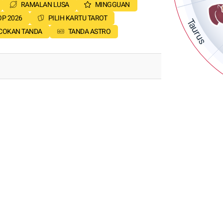
RAMALAN LUSA
MINGGUAN
P 2026
PILIH KARTU TAROT
Taurus
COKAN TANDA
TANDA ASTRO