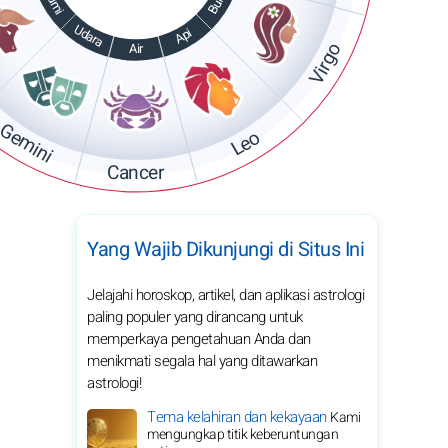
Bumi
Bumi
Udara
Api
Virgo
Air
Gemini
Leo
Cancer
Yang Wajib Dikunjungi di Situs Ini
Jelajahi horoskop, artikel, dan aplikasi astrologi
paling populer yang dirancang untuk
memperkaya pengetahuan Anda dan
menikmati segala hal yang ditawarkan
astrologi!
Tema kelahiran dan kekayaan
Kami
mengungkap titik keberuntungan