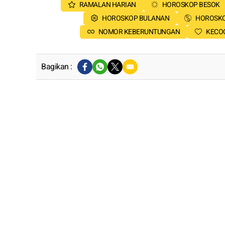
RAMALAN HARIAN
HOROSKOP BESOK
HOROSKOP BULANAN
HOROSKO
NOMOR KEBERUNTUNGAN
KECO
Bagikan :