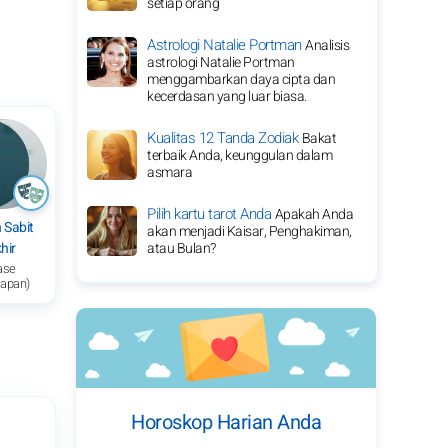
setiap orang
Astrologi Natalie Portman
Analisis
astrologi Natalie Portman
menggambarkan daya cipta dan
kecerdasan yang luar biasa.
Kualitas 12 Tanda Zodiak
Bakat
terbaik Anda, keunggulan dalam
asmara
Pilih kartu tarot Anda
Apakah Anda
 Sabit
akan menjadi Kaisar, Penghakiman,
hir
atau Bulan?
ase
lapan)
Horoskop Harian Anda