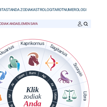
ITAS
TANDA ZODIAK
ASTROLOGI
TAROT
NUMEROLOGI
ODIAK ANDA
ELEMEN SAYA
CARI
Kaprikornus
Sagitarius
kuarius
Scorpio
Bumi
Udara
Api
Air
Air
Klik
Libra
Udara
zodiak
Api
Anda