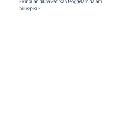
kerinduan dikhawatirkan tenggelam dalam
hiruk-pikuk.