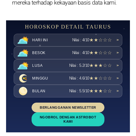
mereka terhadap kekayaan basis data kami.
HOROSKOP DETAIL TAURUS
★★☆☆☆
Nilai : 4/10
HARI INI
>
★★☆☆☆
Nilai : 4/10
BESOK
>
★★★☆☆
Nilai : 5.2/10
LUSA
>
★★☆☆☆
Nilai : 4.6/10
MINGGU
>
★★★☆☆
Nilai : 5.5/10
BULAN
>
BERLANGGANAN NEWSLETTER
NGOBROL DENGAN ASTROBOT
KAMI