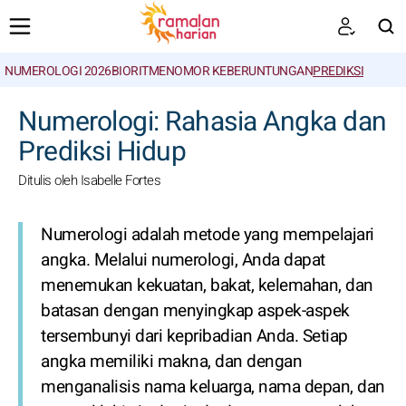
NUMEROLOGI 2026
BIORITME
NOMOR KEBERUNTUNGAN
PREDIKSI
CARI
Numerologi: Rahasia Angka dan
Prediksi Hidup
Ditulis oleh Isabelle Fortes
Numerologi adalah metode yang mempelajari
angka. Melalui numerologi, Anda dapat
menemukan kekuatan, bakat, kelemahan, dan
batasan dengan menyingkap aspek-aspek
tersembunyi dari kepribadian Anda. Setiap
angka memiliki makna, dan dengan
menganalisis nama keluarga, nama depan, dan