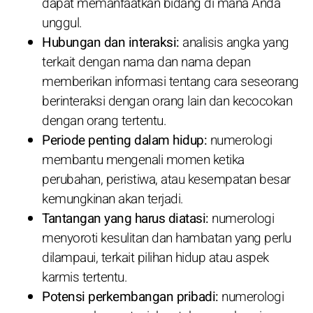
dapat memanfaatkan bidang di mana Anda
unggul.
Hubungan dan interaksi:
analisis angka yang
terkait dengan nama dan nama depan
memberikan informasi tentang cara seseorang
berinteraksi dengan orang lain dan kecocokan
dengan orang tertentu.
Periode penting dalam hidup:
numerologi
membantu mengenali momen ketika
perubahan, peristiwa, atau kesempatan besar
kemungkinan akan terjadi.
Tantangan yang harus diatasi:
numerologi
menyoroti kesulitan dan hambatan yang perlu
dilampaui, terkait pilihan hidup atau aspek
karmis tertentu.
Potensi perkembangan pribadi:
numerologi