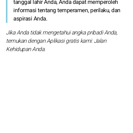
tanggal lahir Anda, Anda dapat memperoleh
informasi tentang temperamen, perilaku, dan
aspirasi Anda.
Jika Anda tidak mengetahui angka pribadi Anda,
temukan dengan Aplikasi gratis kami: Jalan
Kehidupan Anda.