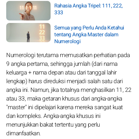
Rahasia Angka Tripel: 111, 222,
333
Semua yang Perlu Anda Ketahui
tentang Angka Master dalam
Numerologi
Numerologi terutama memusatkan perhatian pada
9 angka pertama, sehingga jumlah (dari nama
keluarga + nama depan atau dari tanggal lahir
lengkap) harus direduksi menjadi salah satu dari
angka ini. Namun, jika totalnya menghasilkan 11, 22
atau 33, maka getaran khusus dari angka-angka
"master" ini dipelajari karena mereka sangat kuat
dan kompleks. Angka-angka khusus ini
menunjukkan bakat tertentu yang perlu
dimanfaatkan.