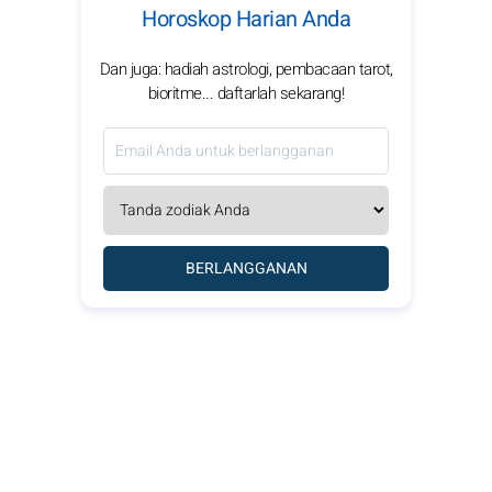
Horoskop Harian Anda
Dan juga: hadiah astrologi, pembacaan tarot,
bioritme... daftarlah sekarang!
BERLANGGANAN