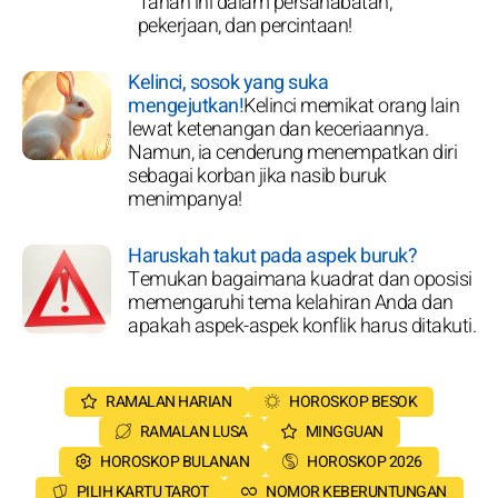
Tanah ini dalam persahabatan,
pekerjaan, dan percintaan!
Kelinci, sosok yang suka
mengejutkan!
Kelinci memikat orang lain
lewat ketenangan dan keceriaannya.
Namun, ia cenderung menempatkan diri
sebagai korban jika nasib buruk
menimpanya!
Haruskah takut pada aspek buruk?
Temukan bagaimana kuadrat dan oposisi
memengaruhi tema kelahiran Anda dan
apakah aspek-aspek konflik harus ditakuti.
RAMALAN HARIAN
HOROSKOP BESOK
RAMALAN LUSA
MINGGUAN
HOROSKOP BULANAN
HOROSKOP 2026
PILIH KARTU TAROT
NOMOR KEBERUNTUNGAN