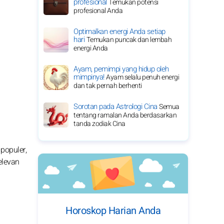
profesional
Temukan potensi
profesional Anda
Optimalkan energi Anda setiap
hari
Temukan puncak dan lembah
energi Anda
Ayam, pemimpi yang hidup oleh
mimpinya!
Ayam selalu penuh energi
dan tak pernah berhenti
Sorotan pada Astrologi Cina
Semua
tentang ramalan Anda berdasarkan
tanda zodiak Cina
populer,
elevan
Horoskop Harian Anda