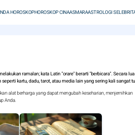
ANDA HOROSKOP
HOROSKOP CINA
ASMARA
ASTROLOGI SELEBRIT
kukan ramalan; kata Latin "orare" berarti "berbicara". Secara luas,
eperti kartu, dadu, tarot, atau media lain yang sering kali sangat tu
an alat berharga yang dapat mengubah keseharian, menjernihkan
up Anda.