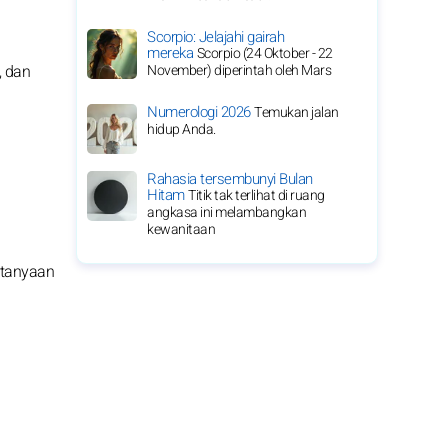
Scorpio: Jelajahi gairah
mereka
Scorpio (24 Oktober - 22
November) diperintah oleh Mars
, dan
Numerologi 2026
Temukan jalan
hidup Anda.
Rahasia tersembunyi Bulan
Hitam
Titik tak terlihat di ruang
angkasa ini melambangkan
kewanitaan
rtanyaan