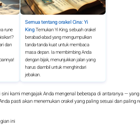
Semua tentang orakel Cina: Yi
King
a rune
Temukan Yi King, sebuah orakel
isikan'?
berabad-abad yang mengumpulkan
ari dan
tanda-tanda kuat untuk membaca
masa depan. Ia membimbing Anda
pannya!
dengan bijak, menunjukkan jalan yang
harus diambil untuk menghindari
jebakan.
 di sini kami mengajak Anda mengenal beberapa di antaranya — yang 
, Anda pasti akan menemukan orakel yang paling sesuai dan paling r
gian ini