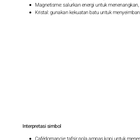
Magnetisme: salurkan energi untuk menenangkan,
Kristal: gunakan kekuatan batu untuk menyeimb
Interpretasi simbol
Cafédomancie: tafsir pola ampas kopi untuk men