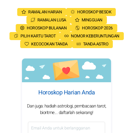
RAMALAN HARIAN
HOROSKOP BESOK
RAMALAN LUSA
MINGGUAN
HOROSKOP BULANAN
HOROSKOP 2026
PILIH KARTU TAROT
NOMOR KEBERUNTUNGAN
KECOCOKAN TANDA
TANDA ASTRO
Horoskop Harian Anda
Dan juga: hadiah astrologi, pembacaan tarot,
bioritme... daftarlah sekarang!