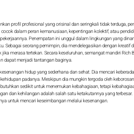
n profil profesional yang orisinal dan seringkali tidak terduga, pe
 cocok dalam peran kemanusiaan, kepentingan kolektif, atau pendid
pekerjaannya. Penempatan ini unggul dalam lingkungan yang dina
 kaku. Sebagai seorang pemimpin, dia mendelegasikan dengan kreatif 
 jika merasa tertekan. Secara keseluruhan, semangat mandiri Rich B
an dapat menjadi tantangan baginya.
 kesenangan hidup yang sederhana dan sehat. Dia mencari keberad
ehidupan padanya. Meskipun dia mungkin tergoda oleh keborosan,
butuhkan sedikit untuk menemukan kebahagiaan, tetapi kebahagiaa
angan dan kehilangan adalah salah satu ketakutannya yang terbesar. 
nya untuk mencari keseimbangan melalui kesenangan.