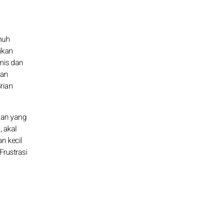
nuh
ikan
mis dan
dan
rian
aan yang
 akal
n kecil
Frustrasi