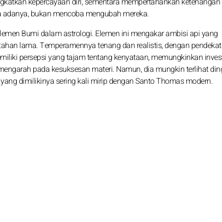
gkatkan kepercayaan diri, sementara mempertahankan ketenangan
a adanya, bukan mencoba mengubah mereka.
 elemen Bumi dalam astrologi. Elemen ini mengakar ambisi api yang
tahan lama. Temperamennya tenang dan realistis, dengan pendeka
liki persepsi yang tajam tentang kenyataan, memungkinkan inves
ngarah pada kesuksesan materi. Namun, dia mungkin terlihat ding
 yang dimilikinya sering kali mirip dengan Santo Thomas modern.