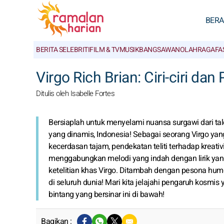
BER
BERITA SELEBRITI
FILM & TV
MUSIK
BANGSAWAN
OLAHRAGA
FA
Virgo Rich Brian: Ciri-ciri d
Ditulis oleh Isabelle Fortes
Bersiaplah untuk menyelami nuansa surgawi dari tale
yang dinamis, Indonesia! Sebagai seorang Virgo ya
kecerdasan tajam, pendekatan teliti terhadap kreat
menggabungkan melodi yang indah dengan lirik yan
ketelitian khas Virgo. Ditambah dengan pesona humor
di seluruh dunia! Mari kita jelajahi pengaruh kosmi
bintang yang bersinar ini di bawah!
Bagikan :