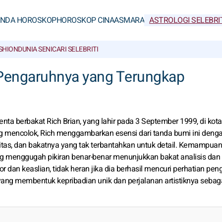
ANDA HOROSKOP
HOROSKOP CINA
ASMARA
ASTROLOGI SELEBRI
SHION
DUNIA SENI
CARI SELEBRITI
an Pengaruhnya yang Terungkap
nta berbakat Rich Brian, yang lahir pada 3 September 1999, di kota
ng mencolok, Rich menggambarkan esensi dari tanda bumi ini deng
ivitas, dan bakatnya yang tak terbantahkan untuk detail. Kemampua
g menggugah pikiran benar-benar menunjukkan bakat analisis dan
 dan keaslian, tidak heran jika dia berhasil mencuri perhatian pe
s yang membentuk kepribadian unik dan perjalanan artistiknya sebag