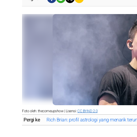
Foto oleh: thecomeupshow | Lisensi:
CC BY-ND 2.0
Pergi ke
Rich Brian: profil astrologi yang menarik ter