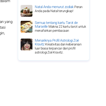
 dalam
Natal Anda menurut zodiak
Peran
Anda pada Natal terungkap!
tan yang
Semua tentang kartu Tarot de
Marseille
Makna 22 kartu tarot untuk
tasi
menafsirkan pembacaan
in,
Menariknya Profil Astrologi Zoë
Kravitz
Kreativitas dan keberanian
luar biasa terpancar dari profil
astrologi Zoë Kravitz.