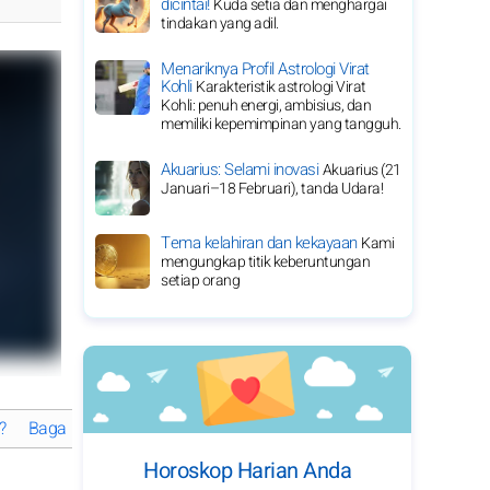
dicintai!
Kuda setia dan menghargai
tindakan yang adil.
Menariknya Profil Astrologi Virat
Kohli
Karakteristik astrologi Virat
Kohli: penuh energi, ambisius, dan
memiliki kepemimpinan yang tangguh.
Akuarius: Selami inovasi
Akuarius (21
Januari–18 Februari), tanda Udara!
Tema kelahiran dan kekayaan
Kami
mengungkap titik keberuntungan
setiap orang
?
Bagaimana Rich Brian meraih ketenaran?
Bagaimana Rich Br
Horoskop Harian Anda