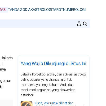
TAS
TANDA ZODIAK
ASTROLOGI
TAROT
NUMEROLOGI
CARI
 Jakarta
Yang Wajib Dikunjungi di Situs Ini
an
nnya
Jelajahi horoskop, artikel, dan aplikasi astrologi
paling populer yang dirancang untuk
nggemar
memperkaya pengetahuan Anda dan
ai
menikmati segala hal yang ditawarkan
astrologi!
Kuda, lahir untuk dilihat dan