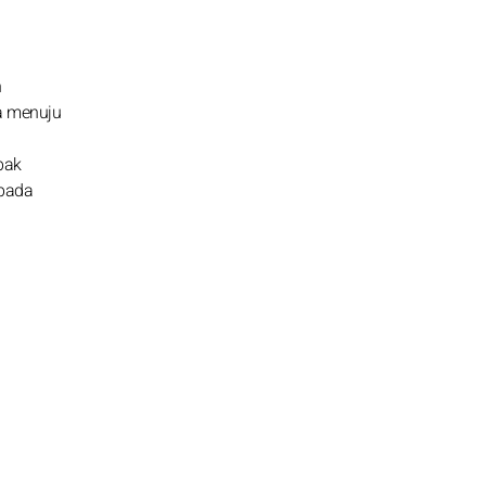
n
a menuju
bak
 pada