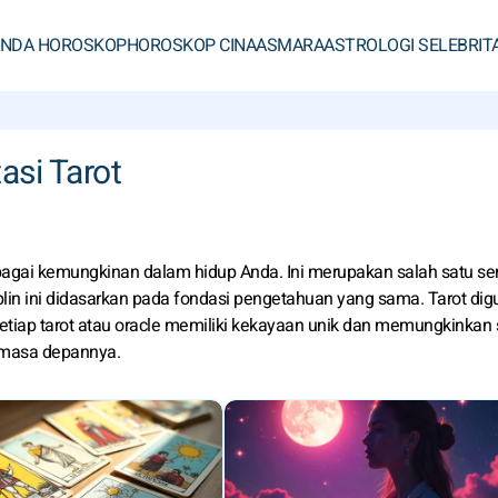
ANDA HOROSKOP
HOROSKOP CINA
ASMARA
ASTROLOGI SELEBRIT
asi Tarot
bagai kemungkinan dalam hidup Anda. Ini merupakan salah satu se
siplin ini didasarkan pada fondasi pengetahuan yang sama. Tarot di
iap tarot atau oracle memiliki kekayaan unik dan memungkinkan 
 masa depannya.