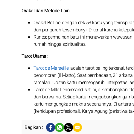
Orakel dan Metode Lain
:
Orakel Belline: dengan dek 53 kartu yang terinspira
dan pengaruh tersembunyi. Dikenal karena ketepa
Runes: permainan batu ini menawarkan wawasan pe
rumah hingga spiritualitas.
Tarot Utama
:
Tarot de Marseille
: adalah tarot paling terkenal, te
penomoran (Il Matto). Saat pembacaan, 21 arkana 
ramalan. Urutan kartu memengaruhi interpretasi ast
Tarot de Mlle Lenormand: set ini, dikembangkan ole
dan berwarna. Setiap kartu menggabungkan gambar,
kartu mengungkap makna sepenuhnya. Di antara se
(kehidupan profesional), Karya Agung (peristiwa ta
Bagikan :