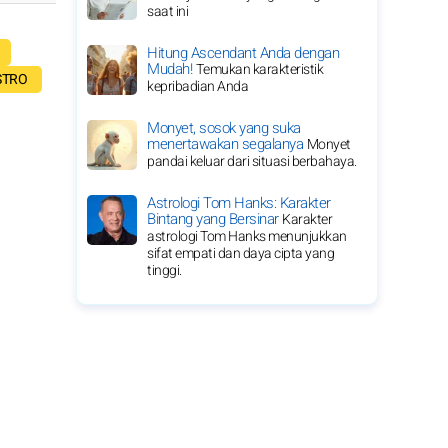
saat ini
Hitung Ascendant Anda dengan
Mudah!
Temukan karakteristik
STRO
kepribadian Anda
Monyet, sosok yang suka
menertawakan segalanya
Monyet
pandai keluar dari situasi berbahaya.
Astrologi Tom Hanks: Karakter
Bintang yang Bersinar
Karakter
astrologi Tom Hanks menunjukkan
sifat empati dan daya cipta yang
tinggi.