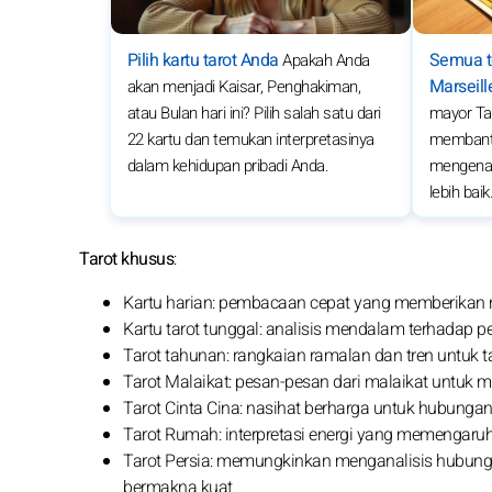
Pilih kartu tarot Anda
Semua te
Apakah Anda
Marseill
akan menjadi Kaisar, Penghakiman,
atau Bulan hari ini? Pilih salah satu dari
mayor Tar
22 kartu dan temukan interpretasinya
membantu
dalam kehidupan pribadi Anda.
mengenal
lebih baik
Tarot khusus
:
Kartu harian: pembacaan cepat yang memberikan n
Kartu tarot tunggal: analisis mendalam terhadap pe
Tarot tahunan: rangkaian ramalan dan tren untuk 
Tarot Malaikat: pesan-pesan dari malaikat untuk 
Tarot Cinta Cina: nasihat berharga untuk hubunga
Tarot Rumah: interpretasi energi yang memengaru
Tarot Persia: memungkinkan menganalisis hubunga
bermakna kuat.