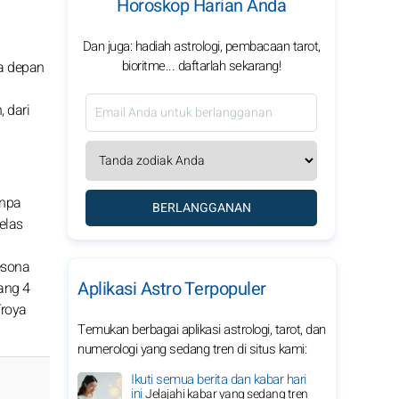
Horoskop Harian Anda
Dan juga: hadiah astrologi, pembacaan tarot,
bioritme... daftarlah sekarang!
sa depan
 dari
anpa
BERLANGGANAN
elas
esona
Aplikasi Astro Terpopuler
ang 4
Troya
Temukan berbagai aplikasi astrologi, tarot, dan
numerologi yang sedang tren di situs kami:
Ikuti semua berita dan kabar hari
ini
Jelajahi kabar yang sedang tren