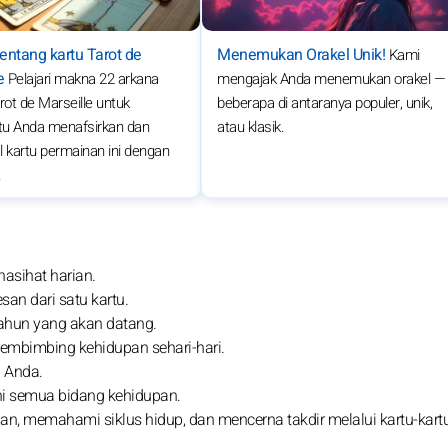
ntang kartu Tarot de
Menemukan Orakel Unik!
Kami
e
Pelajari makna 22 arkana
mengajak Anda menemukan orakel —
ot de Marseille untuk
beberapa di antaranya populer, unik,
 Anda menafsirkan dan
atau klasik.
 kartu permainan ini dengan
.
asihat harian.
san dari satu kartu.
tahun yang akan datang.
membimbing kehidupan sehari-hari.
n Anda.
hi semua bidang kehidupan.
n, memahami siklus hidup, dan mencerna takdir melalui kartu-kart