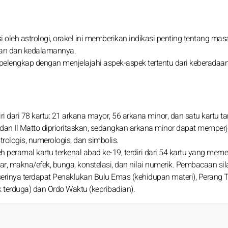
si oleh astrologi, orakel ini memberikan indikasi penting tentang ma
tan dan kedalamannya.
lengkap dengan menjelajahi aspek-aspek tertentu dari keberadaan,
rdiri dari 78 kartu: 21 arkana mayor, 56 arkana minor, dan satu kartu t
dan Il Matto diprioritaskan, sedangkan arkana minor dapat memperj
rologis, numerologis, dan simbolis.
h peramal kartu terkenal abad ke-19, terdiri dari 54 kartu yang mem
 makna/efek, bunga, konstelasi, dan nilai numerik. Pembacaan sil
rinya terdapat Penaklukan Bulu Emas (kehidupan materi), Perang 
k terduga) dan Ordo Waktu (kepribadian).