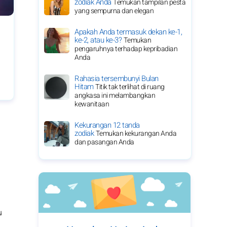
zodiak Anda
Temukan tampilan pesta
yang sempurna dan elegan
Apakah Anda termasuk dekan ke-1,
ke-2, atau ke-3?
Temukan
pengaruhnya terhadap kepribadian
Anda
Rahasia tersembunyi Bulan
Hitam
Titik tak terlihat di ruang
angkasa ini melambangkan
kewanitaan
Kekurangan 12 tanda
zodiak
Temukan kekurangan Anda
dan pasangan Anda
u