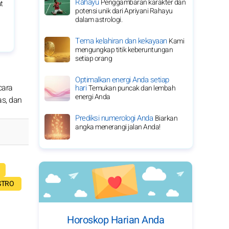
Rahayu
Penggambaran karakter dan
t
potensi unik dari Apriyani Rahayu
dalam astrologi.
Tema kelahiran dan kekayaan
Kami
mengungkap titik keberuntungan
setiap orang
Optimalkan energi Anda setiap
cara
hari
Temukan puncak dan lembah
energi Anda
as, dan
Prediksi numerologi Anda
Biarkan
angka menerangi jalan Anda!
STRO
Horoskop Harian Anda