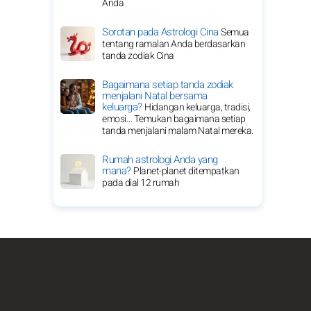
Anda
Sorotan pada Astrologi Cina
Semua
tentang ramalan Anda berdasarkan
tanda zodiak Cina
Bagaimana setiap tanda zodiak
menjalani Natal bersama
keluarga?
Hidangan keluarga, tradisi,
emosi… Temukan bagaimana setiap
tanda menjalani malam Natal mereka.
Rumah astrologi Anda yang
mana?
Planet-planet ditempatkan
pada dial 12 rumah