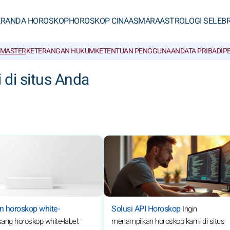
ERANDA HOROSKOP
HOROSKOP CINA
ASMARA
ASTROLOGI SELEBR
BMASTER
KETERANGAN HUKUM
KETENTUAN PENGGUNAAN
DATA PRIBADI
P
di situs Anda
 horoskop white-
Solusi API Horoskop
Ingin
ang horoskop white-label:
menampilkan horoskop kami di situs