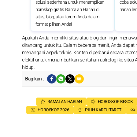
solusi sederhana untuk menampilkan
coba solu
horoskop gratis Ramalan Harian di
harian le
situs, blog, atau forum Anda dalam
format pilihan Anda!
Apakah Anda memiliki situs atau blog dan ingin menaw
dirancang untuk itu. Dalam beberapa menit, Anda dapa
menangani aspek teknis. Konten diperbarui secara otomat
efektif untuk menambahkan sentuhan astrologi ke situs
hidup.
Bagikan :
RAMALAN HARIAN
HOROSKOP BESOK
HOROSKOP 2026
PILIH KARTU TAROT