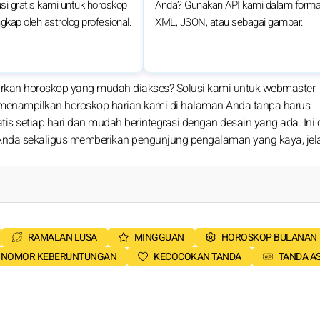
si gratis kami untuk horoskop
Anda? Gunakan API kami dalam forma
ngkap oleh astrolog profesional.
XML, JSON, atau sebagai gambar.
arkan horoskop yang mudah diakses? Solusi kami untuk webmaster
t menampilkan horoskop harian kami di halaman Anda tanpa harus
is setiap hari dan mudah berintegrasi dengan desain yang ada. Ini 
 Anda sekaligus memberikan pengunjung pengalaman yang kaya, jel
RAMALAN LUSA
MINGGUAN
HOROSKOP BULANAN
NOMOR KEBERUNTUNGAN
KECOCOKAN TANDA
TANDA A