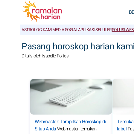
B
ASTROLOG KAMI
MEDIA SOSIAL
APLIKASI SELULER
SOLUSI WE
Pasang horoskop harian kami 
Ditulis oleh Isabelle Fortes
Webmaster: Tampilkan Horoskop di
Temukan
Situs Anda
label
Webmaster, temukan
Pas