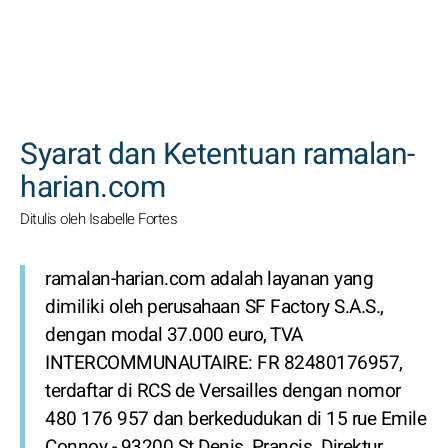
CARI
Syarat dan Ketentuan ramalan-
harian.com
Ditulis oleh Isabelle Fortes
ramalan-harian.com adalah layanan yang
dimiliki oleh perusahaan SF Factory S.A.S.,
dengan modal 37.000 euro, TVA
INTERCOMMUNAUTAIRE: FR 82480176957,
terdaftar di RCS de Versailles dengan nomor
480 176 957 dan berkedudukan di 15 rue Emile
Connoy - 93200 St Denis, Prancis. Direktur