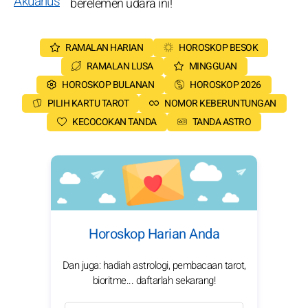
berelemen udara ini!
RAMALAN HARIAN
HOROSKOP BESOK
RAMALAN LUSA
MINGGUAN
HOROSKOP BULANAN
HOROSKOP 2026
PILIH KARTU TAROT
NOMOR KEBERUNTUNGAN
KECOCOKAN TANDA
TANDA ASTRO
Horoskop Harian Anda
Dan juga: hadiah astrologi, pembacaan tarot,
bioritme... daftarlah sekarang!