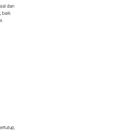
sial dan
 baik
a.
ertutup,