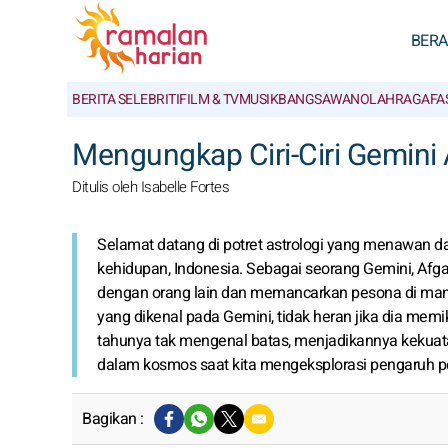
BER
BERITA SELEBRITI
FILM & TV
MUSIK
BANGSAWAN
OLAHRAGA
FA
Mengungkap Ciri-Ciri Gemini
Ditulis oleh Isabelle Fortes
Selamat datang di potret astrologi yang menawan dar
kehidupan, Indonesia. Sebagai seorang Gemini, Af
dengan orang lain dan memancarkan pesona di man
yang dikenal pada Gemini, tidak heran jika dia mem
tahunya tak mengenal batas, menjadikannya kekuatan
dalam kosmos saat kita mengeksplorasi pengaruh p
Bagikan :