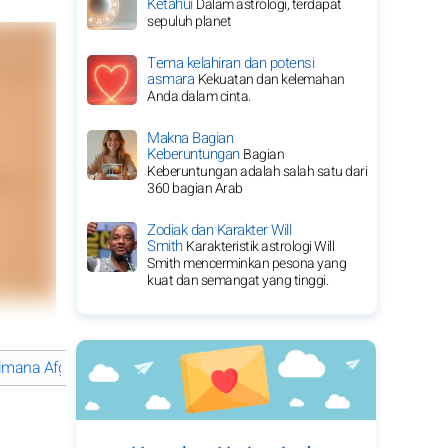
Ketahui
Dalam astrologi, terdapat
sepuluh planet
Tema kelahiran dan potensi
asmara
Kekuatan dan kelemahan
Anda dalam cinta.
Makna Bagian
Keberuntungan
Bagian
Keberuntungan adalah salah satu dari
360 bagian Arab
Zodiak dan Karakter Will
Smith
Karakteristik astrologi Will
Smith mencerminkan pesona yang
kuat dan semangat yang tinggi.
mana Afgan membentuk karier musiknya yang luar biasa?
Apa pr