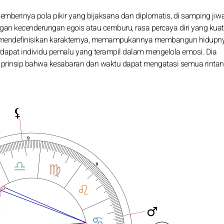
mberinya pola pikir yang bijaksana dan diplomatis, di samping jiw
gan kecenderungan egois atau cemburu, rasa percaya diri yang kua
i mendefinisikan karakternya, memampukannya membangun hidupn
rdapat individu pemalu yang terampil dalam mengelola emosi. Dia
 prinsip bahwa kesabaran dan waktu dapat mengatasi semua rintan