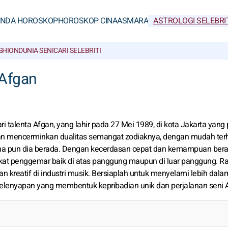
ANDA HOROSKOP
HOROSKOP CINA
ASMARA
ASTROLOGI SELEBRI
SHION
DUNIA SENI
CARI SELEBRITI
 Afgan
i talenta Afgan, yang lahir pada 27 Mei 1989, di kota Jakarta yang
gan mencerminkan dualitas semangat zodiaknya, dengan mudah te
a pun dia berada. Dengan kecerdasan cepat dan kemampuan bera
ikat penggemar baik di atas panggung maupun di luar panggung. Ra
 kreatif di industri musik. Bersiaplah untuk menyelami lebih dala
elenyapan yang membentuk kepribadian unik dan perjalanan seni 