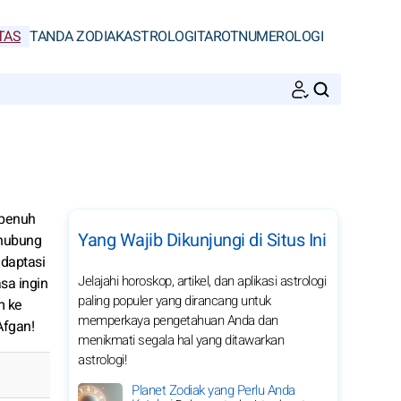
TAS
TANDA ZODIAK
ASTROLOGI
TAROT
NUMEROLOGI
CARI
 penuh
Yang Wajib Dikunjungi di Situs Ini
rhubung
daptasi
Jelajahi horoskop, artikel, dan aplikasi astrologi
sa ingin
paling populer yang dirancang untuk
m ke
memperkaya pengetahuan Anda dan
Afgan!
menikmati segala hal yang ditawarkan
astrologi!
Planet Zodiak yang Perlu Anda