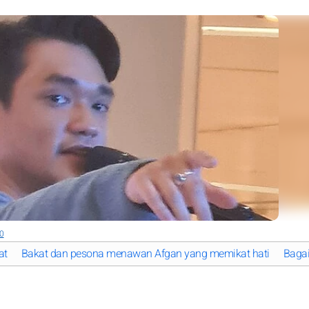
.0
at
Bakat dan pesona menawan Afgan yang memikat hati
Bagai