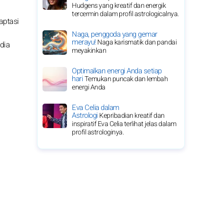
Hudgens yang kreatif dan energik
tercermin dalam profil astrologicalnya.
aptasi
Naga, penggoda yang gemar
merayu!
Naga karismatik dan pandai
dia
meyakinkan
Optimalkan energi Anda setiap
hari
Temukan puncak dan lembah
energi Anda
Eva Celia dalam
Astrologi
Kepribadian kreatif dan
inspiratif Eva Celia terlihat jelas dalam
profil astrologinya.