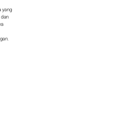
a yang
t dan
ya
gan.