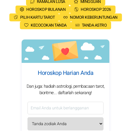
RAMALAN LUSA
MINGGUAN
HOROSKOP BULANAN
HOROSKOP 2026
PILIH KARTU TAROT
NOMOR KEBERUNTUNGAN
KECOCOKAN TANDA
TANDA ASTRO
Horoskop Harian Anda
Dan juga: hadiah astrologi, pembacaan tarot,
bioritme... daftarlah sekarang!