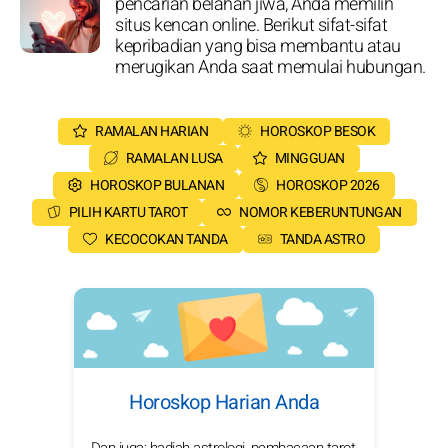
pencarian belahan jiwa, Anda memilih
situs kencan online. Berikut sifat-sifat
kepribadian yang bisa membantu atau
merugikan Anda saat memulai hubungan.
RAMALAN HARIAN
HOROSKOP BESOK
RAMALAN LUSA
MINGGUAN
HOROSKOP BULANAN
HOROSKOP 2026
PILIH KARTU TAROT
NOMOR KEBERUNTUNGAN
KECOCOKAN TANDA
TANDA ASTRO
Horoskop Harian Anda
Dan juga: hadiah astrologi, pembacaan tarot,