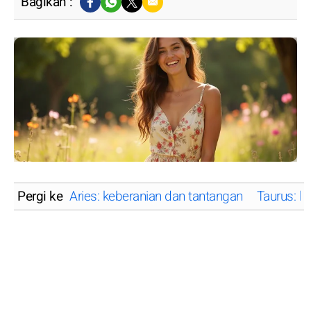
Bagikan :
Pergi ke
Aries: keberanian dan tantangan
Taurus: k