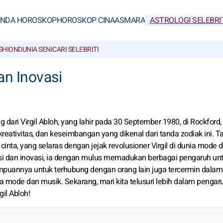
ANDA HOROSKOP
HOROSKOP CINA
ASMARA
ASTROLOGI SELEBRI
SHION
DUNIA SENI
CARI SELEBRITI
an Inovasi
ari Virgil Abloh, yang lahir pada 30 September 1980, di Rockford, Il
kreativitas, dan keseimbangan yang dikenal dari tanda zodiak ini. T
 cinta, yang selaras dengan jejak revolusioner Virgil di dunia mode 
si dan inovasi, ia dengan mulus memadukan berbagai pengaruh un
puannya untuk terhubung dengan orang lain juga tercermin dalam
a mode dan musik. Sekarang, mari kita telusuri lebih dalam pengar
il Abloh!