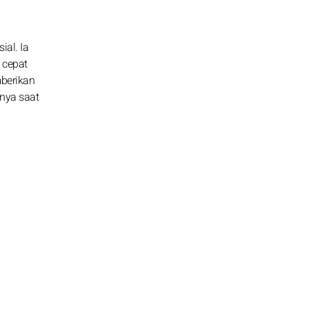
al. Ia
 cepat
mberikan
inya saat