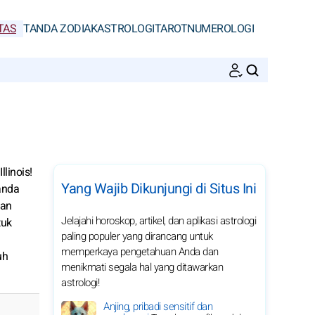
TAS
TANDA ZODIAK
ASTROLOGI
TAROT
NUMEROLOGI
CARI
linois!
Yang Wajib Dikunjungi di Situs Ini
anda
dan
Jelajahi horoskop, artikel, dan aplikasi astrologi
tuk
paling populer yang dirancang untuk
memperkaya pengetahuan Anda dan
uh
menikmati segala hal yang ditawarkan
astrologi!
Anjing, pribadi sensitif dan