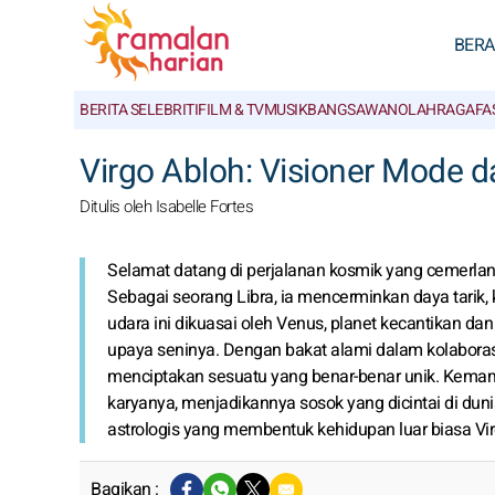
BER
BERITA SELEBRITI
FILM & TV
MUSIK
BANGSAWAN
OLAHRAGA
FA
Virgo Abloh: Visioner Mode d
Ditulis oleh Isabelle Fortes
Selamat datang di perjalanan kosmik yang cemerlang d
Sebagai seorang Libra, ia mencerminkan daya tarik, 
udara ini dikuasai oleh Venus, planet kecantikan dan
upaya seninya. Dengan bakat alami dalam kolabora
menciptakan sesuatu yang benar-benar unik. Kemam
karyanya, menjadikannya sosok yang dicintai di duni
astrologis yang membentuk kehidupan luar biasa Virg
Bagikan :