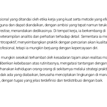
ional yang ditandai oleh etika kerja yang kuat serta metode yang efe
una dan dapat diandalkan, dengan ambisi yang tepat namun teruku
estise, menandakan dedikasinya. Di tempat kerja, ia berkembang di
eterampilan analitis dan perhatian terhadap detail. Sementara ia m
introspektif, menyeimbangkan praktik dengan pencarian akan kualit
ofesional, tetapi ia mungkin berjuang dengan kepercayaan diri.
h mungkin sesekali terhambat oleh kesadaran tajam akan realitas mat
rikan kebebasan atas rutinitasnya, mengatasi tantangan dengan t
hanakan kehidupan orang-orang di sekitarnya melalui strategi prakt
a tidak ada yang diabaikan, berusaha menciptakan lingkungan di ma
gan tugas yang jelas terdefinisi dan terdistribusi dengan baik.