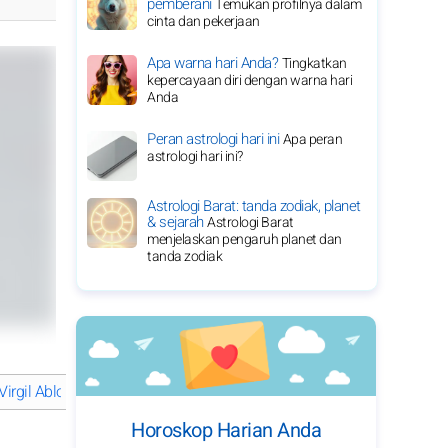
pemberani
Temukan profilnya dalam
cinta dan pekerjaan
Apa warna hari Anda?
Tingkatkan
kepercayaan diri dengan warna hari
Anda
Peran astrologi hari ini
Apa peran
astrologi hari ini?
Astrologi Barat: tanda zodiak, planet
& sejarah
Astrologi Barat
menjelaskan pengaruh planet dan
tanda zodiak
Virgil Abloh: kekuatan kreatif dalam mode dan desain
Virgil Abloh
Horoskop Harian Anda