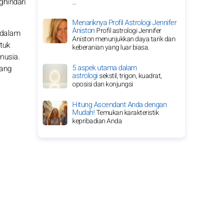
ghindari
...
Menariknya Profil Astrologi Jennifer
Aniston
Profil astrologi Jennifer
 dalam
Aniston menunjukkan daya tarik dan
ntuk
keberanian yang luar biasa.
nusia.
5 aspek utama dalam
uang
astrologi
sekstil, trigon, kuadrat,
oposisi dan konjungsi
Hitung Ascendant Anda dengan
Mudah!
Temukan karakteristik
kepribadian Anda