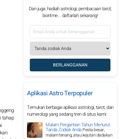
Dan juga: hadiah astrologi, pembacaan tarot,
bioritme... daftarlah sekarang!
BERLANGGANAN
Aplikasi Astro Terpopuler
Temukan berbagai aplikasi astrologi, tarot, dan
nggeng.
numerologi yang sedang tren di situs kami:
i tahap
Malam Pergantian Tahun Menurut
i
Tanda Zodiak Anda
Pesta besar,
akan
malam tenang, atau kejutan dadakan