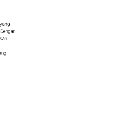
 yang
. Dengan
asan
ang