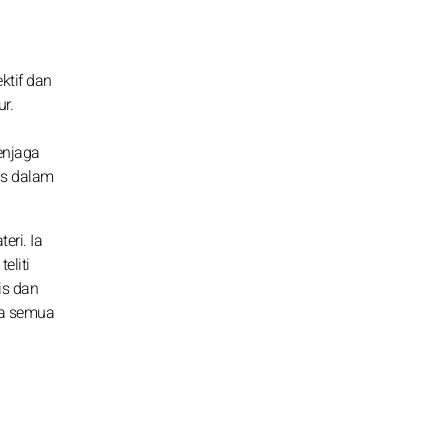
ktif dan
r.
enjaga
as dalam
eri. Ia
eliti
is dan
na semua