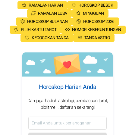
RAMALAN HARIAN
HOROSKOP BESOK
RAMALAN LUSA
MINGGUAN
HOROSKOP BULANAN
HOROSKOP 2026
PILIH KARTU TAROT
NOMOR KEBERUNTUNGAN
KECOCOKAN TANDA
TANDA ASTRO
Horoskop Harian Anda
Dan juga: hadiah astrologi, pembacaan tarot,
bioritme... daftarlah sekarang!