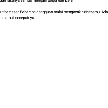
ar, dan rasanya semua mengalir tanpa hambatan.
kut bergeser. Beberapa gangguan mulai mengacak rutinitasmu. Ada
amu ambil secepatnya.