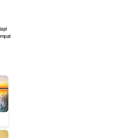
tapi
empat