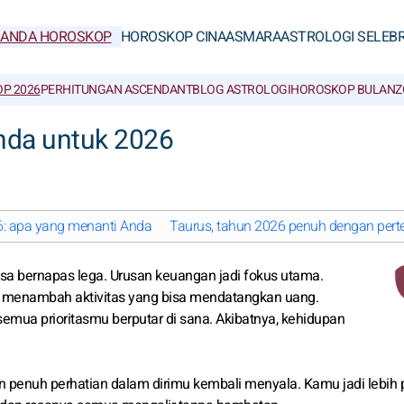
RANDA HOROSKOP
HOROSKOP CINA
ASMARA
ASTROLOGI SELEBR
P 2026
PERHITUNGAN ASCENDANT
BLOG ASTROLOGI
HOROSKOP BULAN
Z
nda untuk 2026
6: apa yang menanti Anda
Taurus, tahun 2026 penuh dengan pe
sa bernapas lega. Urusan keuangan jadi fokus utama.
at menambah aktivitas yang bisa mendatangkan uang.
emua prioritasmu berputar di sana. Akibatnya, kehidupan
an penuh perhatian dalam dirimu kembali menyala. Kamu jadi lebih