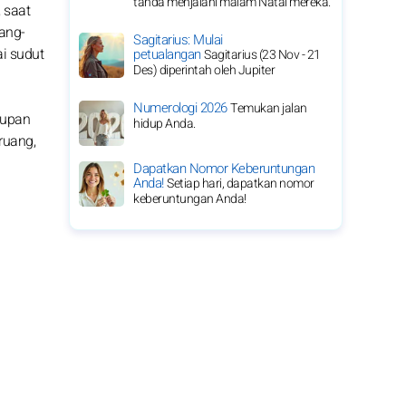
tanda menjalani malam Natal mereka.
 saat
ang-
Sagitarius: Mulai
i sudut
petualangan
Sagitarius (23 Nov - 21
Des) diperintah oleh Jupiter
Numerologi 2026
Temukan jalan
dupan
hidup Anda.
ruang,
Dapatkan Nomor Keberuntungan
Anda!
Setiap hari, dapatkan nomor
keberuntungan Anda!