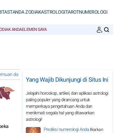
ITAS
TANDA ZODIAK
ASTROLOGI
TAROT
NUMEROLOGI
ODIAK ANDA
ELEMEN SAYA
CARI
rtemuan dan hubungan
Kesejahteraan dan harmoni dari Taurus di 
Yang Wajib Dikunjungi di Situs Ini
Jelajahi horoskop, artikel, dan aplikasi astrologi
paling populer yang dirancang untuk
memperkaya pengetahuan Anda dan
menikmati segala hal yang ditawarkan
astrologi!
 peka
Prediksi numerologi Anda
Biarkan