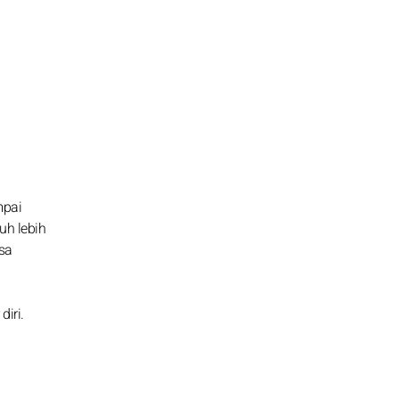
mpai
uh lebih
sa
iri.