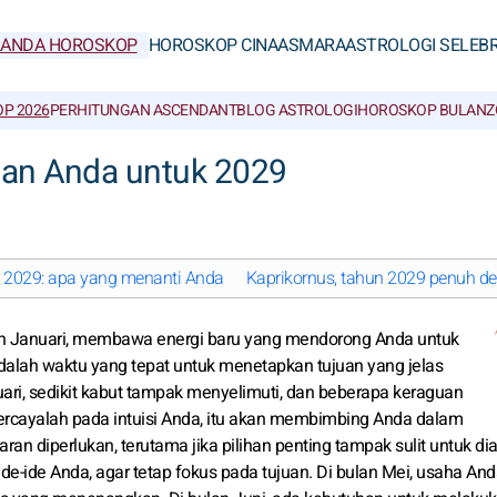
RANDA HOROSKOP
HOROSKOP CINA
ASMARA
ASTROLOGI SELEBR
P 2026
PERHITUNGAN ASCENDANT
BLOG ASTROLOGI
HOROSKOP BULAN
Z
nan Anda untuk 2029
n 2029: apa yang menanti Anda
Kaprikornus, tahun 2029 penuh 
an Januari, membawa energi baru yang mendorong Anda untuk
adalah waktu yang tepat untuk menetapkan tujuan yang jelas
ri, sedikit kabut tampak menyelimuti, dan beberapa keraguan
rcayalah pada intuisi Anda, itu akan membimbing Anda dalam
an diperlukan, terutama jika pilihan penting tampak sulit untuk dia
e-ide Anda, agar tetap fokus pada tujuan. Di bulan Mei, usaha An