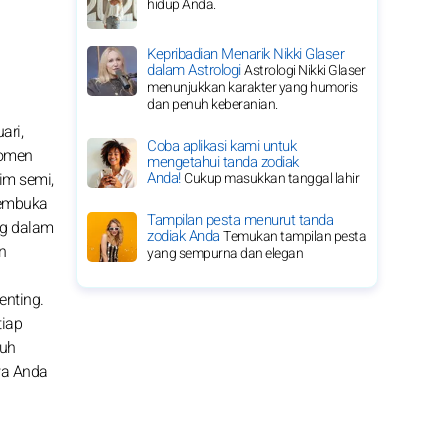
hidup Anda.
Kepribadian Menarik Nikki Glaser
dalam Astrologi
Astrologi Nikki Glaser
menunjukkan karakter yang humoris
dan penuh keberanian.
ari,
Coba aplikasi kami untuk
momen
mengetahui tanda zodiak
Anda!
im semi,
Cukup masukkan tanggal lahir
membuka
Tampilan pesta menurut tanda
ng dalam
zodiak Anda
Temukan tampilan pesta
n
yang sempurna dan elegan
enting.
tiap
nuh
wa Anda