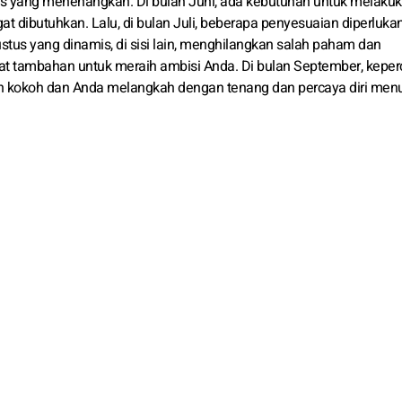
s yang menenangkan. Di bulan Juni, ada kebutuhan untuk melaku
t dibutuhkan. Lalu, di bulan Juli, beberapa penyesuaian diperlukan
tus yang dinamis, di sisi lain, menghilangkan salah paham dan
tambahan untuk meraih ambisi Anda. Di bulan September, kepe
n kokoh dan Anda melangkah dengan tenang dan percaya diri men