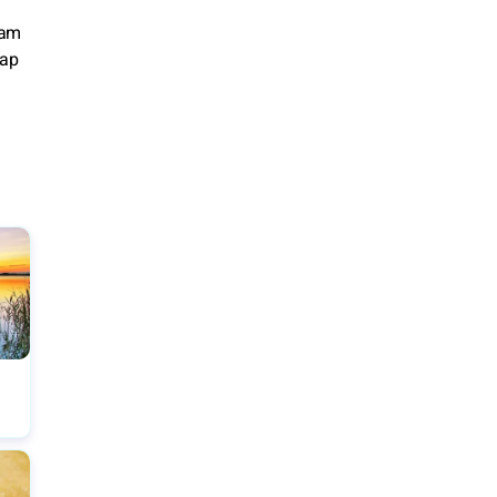
lam
kap