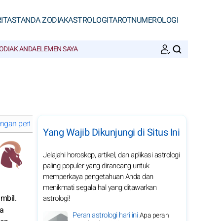
ITAS
TANDA ZODIAK
ASTROLOGI
TAROT
NUMEROLOGI
ODIAK ANDA
ELEMEN SAYA
CARI
dengan pertemuan dan hubungan
Kesejahteraan dan harmoni dari 
Yang Wajib Dikunjungi di Situs Ini
Jelajahi horoskop, artikel, dan aplikasi astrologi
paling populer yang dirancang untuk
memperkaya pengetahuan Anda dan
menikmati segala hal yang ditawarkan
mbil.
astrologi!
da
Peran astrologi hari ini
Apa peran