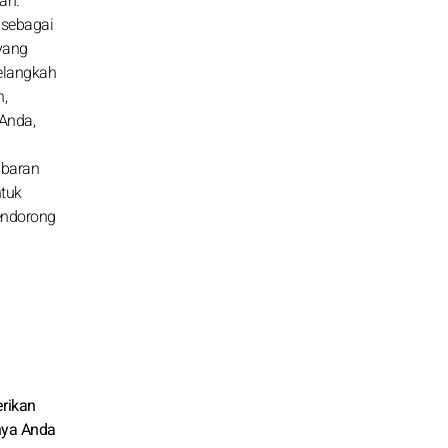
an.
 sebagai
yang
melangkah
,
 Anda,
abaran
ntuk
endorong
erikan
rnya Anda