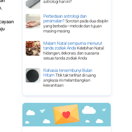
kan
astrologi hari ini?
,
Perbedaan astrologi dan
peramalan?
Sorotan pada dua disiplin
rcayaan
yang berbeda—metode dan tujuan
uju
masing-masing
Malam Natal sempurna menurut
tanda zodiak Anda
Kelebihan Natal:
hidangan, dekorasi, dan suasana
sesuai tanda zodiak Anda
Rahasia tersembunyi Bulan
Hitam
Titik tak terlihat di ruang
angkasa ini melambangkan
kewanitaan