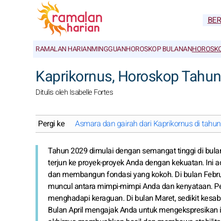
BE
RAMALAN HARIAN
MINGGUAN
HOROSKOP BULANAN
HOROSKO
Kaprikornus, Horoskop Tahu
Ditulis oleh Isabelle Fortes
Pergi ke
Asmara dan gairah dari Kaprikornus di tahu
Tahun 2029 dimulai dengan semangat tinggi di bul
terjun ke proyek-proyek Anda dengan kekuatan. Ini 
dan membangun fondasi yang kokoh. Di bulan Februa
muncul antara mimpi-mimpi Anda dan kenyataan. Pe
menghadapi keraguan. Di bulan Maret, sedikit kesabar
Bulan April mengajak Anda untuk mengekspresikan id