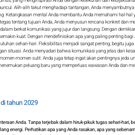
rnus, yang menginspirasi Anda dengan ketekunan dan kebijaksana
 muncul. Alih-alih takut menghadapi tantangan, Anda menyambutnya
bang. Ketangkasan mental Anda membantu Anda memahami hal-hal 
ng tegas tentang tujuan Anda, Anda menyusun rencana konkret dan 
alam berkat komunikasi yang jujur dan langsung. Dengan demikian
 semakin kuat. Dengan mendefinisikan apa yang paling penting bagi
an sehari-hari. Fleksibilitas menjadi sangat penting, begitu juga
n situasi. Anda menyadari bahwa komunikasi yang jelas dan kes
momen-momen sulit. Anda juga tetap ingat akan pentingnya jeda u
nda menemukan peluang baru yang memperluas wawasan Anda dan m
 di tahun 2029
eraan Anda. Tanpa terjebak dalam hiruk-pikuk tugas sehari-hari, b
i ulang energi. Perhatikan apa yang Anda rasakan, apa yang sebena