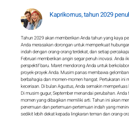
Kaprikornus, tahun 2029 pen
Tahun 2029 akan memberikan Anda tahun yang kaya peru
Anda merasakan dorongan untuk memperkuat hubung
indah dengan orang-orang terdekat, dan setiap percakap
Februari memberikan angin segar penuh inovasi. Anda i
perspektif baru. Maret mendorong Anda untuk berkolabor
proyek-proyek Anda. Musim panas membawa gelombang en
berbahagia dan momen-momen hangat. Pertukaran ini m
keceriaan. Di bulan Agustus, Anda semakin memperluas l
Di musim gugur, September menandai perubahan. Anda f
momen yang dibagikan memiliki arti. Tahun ini akan 
penemuan dan pertemuan-pertemuan indah yang menin
sedikit lebih dekat kepada lingkaran teman dan orang-or