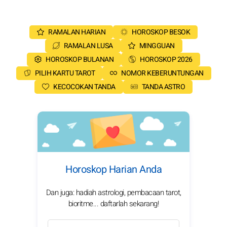
RAMALAN HARIAN
HOROSKOP BESOK
RAMALAN LUSA
MINGGUAN
HOROSKOP BULANAN
HOROSKOP 2026
PILIH KARTU TAROT
NOMOR KEBERUNTUNGAN
KECOCOKAN TANDA
TANDA ASTRO
Horoskop Harian Anda
Dan juga: hadiah astrologi, pembacaan tarot,
bioritme... daftarlah sekarang!