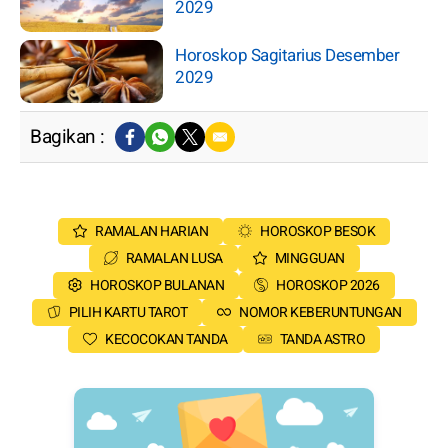
2029
Horoskop Sagitarius Desember
2029
Bagikan :
RAMALAN HARIAN
HOROSKOP BESOK
RAMALAN LUSA
MINGGUAN
HOROSKOP BULANAN
HOROSKOP 2026
PILIH KARTU TAROT
NOMOR KEBERUNTUNGAN
KECOCOKAN TANDA
TANDA ASTRO