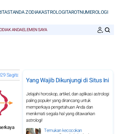
ITAS
TANDA ZODIAK
ASTROLOGI
TAROT
NUMEROLOGI
ODIAK ANDA
ELEMEN SAYA
CARI
9 Sagitarius: pilih bulan
Yang Wajib Dikunjungi di Situs Ini
Jelajahi horoskop, artikel, dan aplikasi astrologi
paling populer yang dirancang untuk
memperkaya pengetahuan Anda dan
menikmati segala hal yang ditawarkan
astrologi!
perkaya
Temukan kecocokan