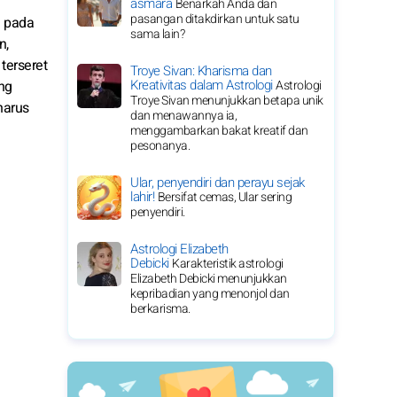
asmara
Benarkah Anda dan
pasangan ditakdirkan untuk satu
a pada
sama lain?
n,
terseret
Troye Sivan: Kharisma dan
Kreativitas dalam Astrologi
ng
Astrologi
Troye Sivan menunjukkan betapa unik
harus
dan menawannya ia,
menggambarkan bakat kreatif dan
pesonanya.
Ular, penyendiri dan perayu sejak
lahir!
Bersifat cemas, Ular sering
penyendiri.
Astrologi Elizabeth
Debicki
Karakteristik astrologi
Elizabeth Debicki menunjukkan
kepribadian yang menonjol dan
berkarisma.