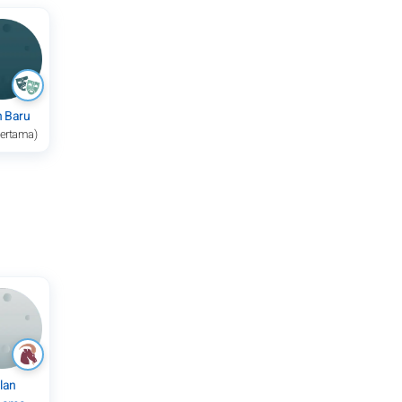
n Baru
pertama)
lan