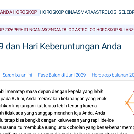
RANDA HOROSKOP
HOROSKOP CINA
ASMARA
ASTROLOGI SELEBR
P 2026
PERHITUNGAN ASCENDANT
BLOG ASTROLOGI
HOROSKOP BULAN
Z
29 dan Hari Keberuntungan Anda
Saran bulan ini
Fase Bulan di Juni 2029
Horoskop bulanan 202
mbil menatap masa depan dengan kepala yang lebih
r pada 8 Juni, Anda merasakan kelapangan yang enak
hkan lingkungan ikut terasa lebih tenang karena
lah tidak ada yang sanggup menahan laju Anda. Anda
 tetap bisa bangkit dengan keluwesan yang rapi. Ide-ide
 suasana itu membuka ruang untuk obrolan yang benar-benar mem