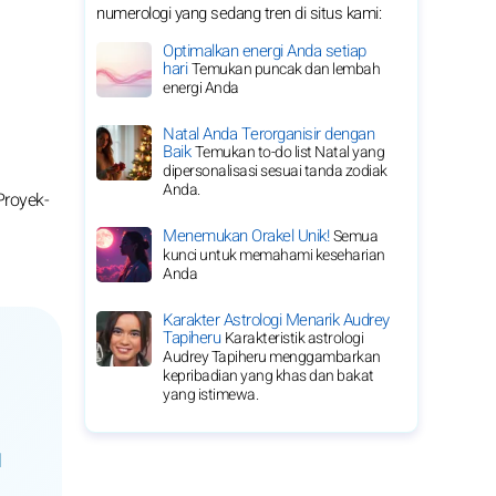
numerologi yang sedang tren di situs kami:
Optimalkan energi Anda setiap
hari
Temukan puncak dan lembah
energi Anda
Natal Anda Terorganisir dengan
Baik
Temukan to-do list Natal yang
dipersonalisasi sesuai tanda zodiak
Anda.
Proyek-
Menemukan Orakel Unik!
Semua
kunci untuk memahami keseharian
Anda
Karakter Astrologi Menarik Audrey
Tapiheru
Karakteristik astrologi
Audrey Tapiheru menggambarkan
kepribadian yang khas dan bakat
yang istimewa.
l