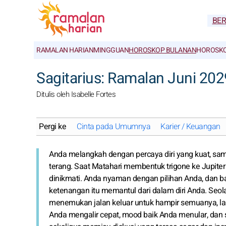
BE
RAMALAN HARIAN
MINGGUAN
HOROSKOP BULANAN
HOROSKO
Sagitarius: Ramalan Juni 20
Ditulis oleh Isabelle Fortes
Pergi ke
Cinta pada Umumnya
Karier / Keuangan
Anda melangkah dengan percaya diri yang kuat, sa
terang. Saat Matahari membentuk trigone ke Jupite
dinikmati. Anda nyaman dengan pilihan Anda, dan ba
ketenangan itu memantul dari dalam diri Anda. Seo
menemukan jalan keluar untuk hampir semuanya, lalu
Anda mengalir cepat, mood baik Anda menular, dan