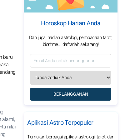
Horoskop Harian Anda
Dan juga: hadiah astrologi, pembacaan tarot,
bioritme... daftarlah sekarang!
n baru
rasa
pandang
BERLANGGANAN
ng
 alami,
Aplikasi Astro Terpopuler
ta nilai
ang
Temukan berbagai aplikasi astrologi, tarot, dan