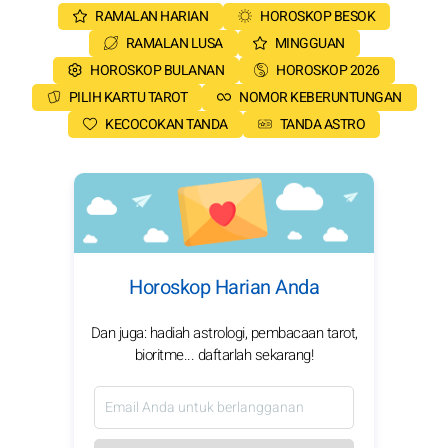
RAMALAN HARIAN
HOROSKOP BESOK
RAMALAN LUSA
MINGGUAN
HOROSKOP BULANAN
HOROSKOP 2026
PILIH KARTU TAROT
NOMOR KEBERUNTUNGAN
KECOCOKAN TANDA
TANDA ASTRO
Horoskop Harian Anda
Dan juga: hadiah astrologi, pembacaan tarot,
bioritme... daftarlah sekarang!