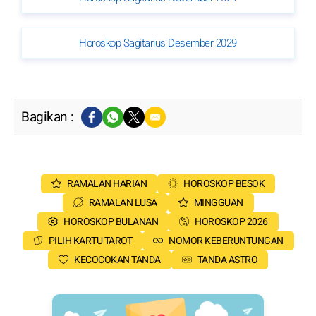
Horoskop Sagitarius Desember 2029
Bagikan :
RAMALAN HARIAN
HOROSKOP BESOK
RAMALAN LUSA
MINGGUAN
HOROSKOP BULANAN
HOROSKOP 2026
PILIH KARTU TAROT
NOMOR KEBERUNTUNGAN
KECOCOKAN TANDA
TANDA ASTRO