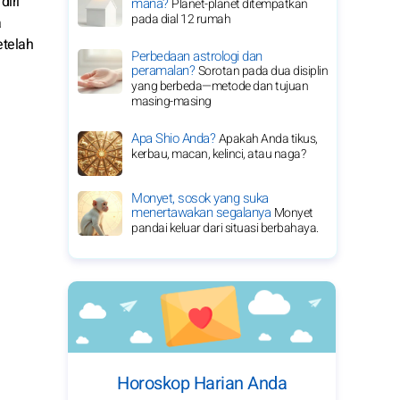
diri
mana?
Planet-planet ditempatkan
pada dial 12 rumah
a
etelah
Perbedaan astrologi dan
peramalan?
Sorotan pada dua disiplin
yang berbeda—metode dan tujuan
masing-masing
Apa Shio Anda?
Apakah Anda tikus,
kerbau, macan, kelinci, atau naga?
Monyet, sosok yang suka
menertawakan segalanya
Monyet
pandai keluar dari situasi berbahaya.
Horoskop Harian Anda