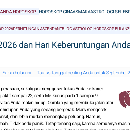
RANDA HOROSKOP
HOROSKOP CINA
ASMARA
ASTROLOGI SELEBR
P 2026
PERHITUNGAN ASCENDANT
BLOG ASTROLOGI
HOROSKOP BULAN
Z
2026 dan Hari Keberuntungan And
Saran bulan ini
Taurus: tanggal penting Anda untuk September 
 perasaan, sekaligus menggeser fokus Anda ke karier.
g aktif sampai 22, serta Merkurius pada 1 sampai 9
ivitas Anda makin hidup. Obrolan yang membuka jalan atau
 kehidupan Anda yang sedang bergerak. Mars mengerek
nsif, dan lebih mudah menangkap peluang. Namun,
mah. Tidak perlu panik. Tetap tenang saja, karena semuanya masih