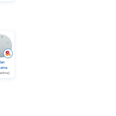
lan
nama
kelima)