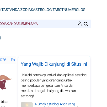
ITAS
TANDA ZODIAK
ASTROLOGI
TAROT
NUMEROLOGI
ODIAK ANDA
ELEMEN SAYA
CARI
a
2026
Fase Bulan di September 2026
Horoskop bulanan 2026 Taur
Yang Wajib Dikunjungi di Situs Ini
Jelajahi horoskop, artikel, dan aplikasi astrologi
paling populer yang dirancang untuk
memperkaya pengetahuan Anda dan
menikmati segala hal yang ditawarkan
astrologi!
 bisa
Rumah astrologi Anda yang