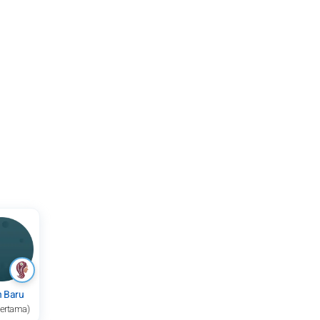
n Baru
pertama)