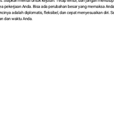
Siapkan mental untuk kejutan. Tetap lentur, dan jangan menutup 
area pekerjaan Anda. Bisa ada perubahan besar yang memaksa And
cinya adalah diplomatis, fleksibel, dan cepat menyesuaikan diri. S
ran dan waktu Anda.