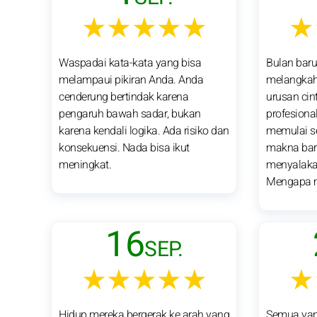
★★★★★
★
Waspadai kata-kata yang bisa
Bulan bar
melampaui pikiran Anda. Anda
melangkah
cenderung bertindak karena
urusan cin
pengaruh bawah sadar, bukan
profesiona
karena kendali logika. Ada risiko dan
memulai se
konsekuensi. Nada bisa ikut
makna bar
meningkat.
menyalakan
Mengapa 
16
SEP.
★★★★★
★
Hidup mereka bergerak ke arah yang
Semua yan