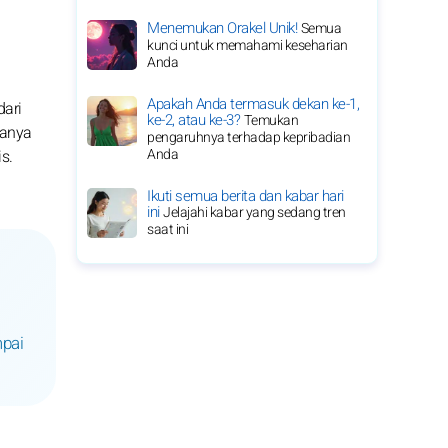
Menemukan Orakel Unik!
Semua
kunci untuk memahami keseharian
Anda
Apakah Anda termasuk dekan ke-1,
dari
ke-2, atau ke-3?
Temukan
nanya
pengaruhnya terhadap kepribadian
Anda
s.
Ikuti semua berita dan kabar hari
ini
Jelajahi kabar yang sedang tren
saat ini
mpai