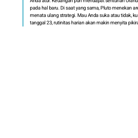
Anda atur. Keuangan pun mendapat sentuhan Uranus. 
pada hal baru. Di saat yang sama, Pluto menekan 
menata ulang strategi. Mau Anda suka atau tidak, kun
tanggal 23, rutinitas harian akan makin menyita piki