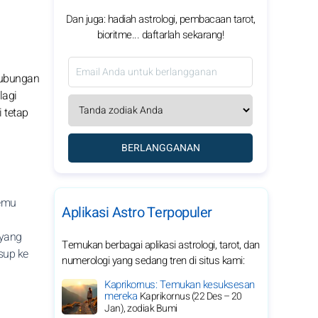
Dan juga: hadiah astrologi, pembacaan tarot,
bioritme... daftarlah sekarang!
 hubungan
lagi
 tetap
BERLANGGANAN
temu
Aplikasi Astro Terpopuler
 yang
Temukan berbagai aplikasi astrologi, tarot, dan
sup ke
numerologi yang sedang tren di situs kami:
Kaprikornus: Temukan kesuksesan
mereka
Kaprikornus (22 Des – 20
Jan), zodiak Bumi