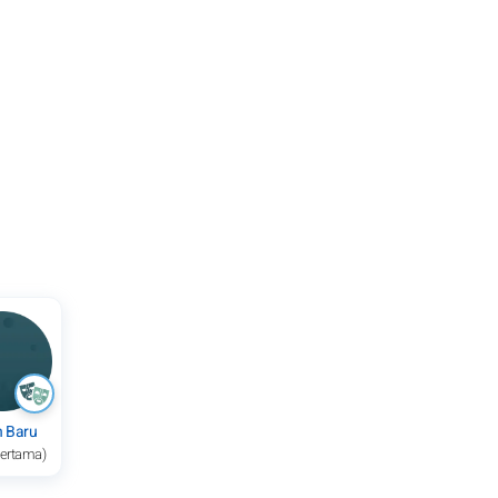
n Baru
pertama)