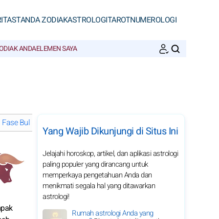
ITAS
TANDA ZODIAK
ASTROLOGI
TAROT
NUMEROLOGI
ODIAK ANDA
ELEMEN SAYA
CARI
Fase Bulan di Juni 2026
Horoskop bulanan 2026 Taurus: pilih bu
Yang Wajib Dikunjungi di Situs Ini
Jelajahi horoskop, artikel, dan aplikasi astrologi
paling populer yang dirancang untuk
memperkaya pengetahuan Anda dan
menikmati segala hal yang ditawarkan
astrologi!
mpak
Rumah astrologi Anda yang