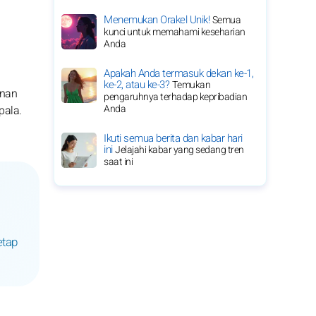
Menemukan Orakel Unik!
Semua
kunci untuk memahami keseharian
Anda
Apakah Anda termasuk dekan ke-1,
ke-2, atau ke-3?
Temukan
anan
pengaruhnya terhadap kepribadian
Anda
pala.
Ikuti semua berita dan kabar hari
ini
Jelajahi kabar yang sedang tren
saat ini
etap