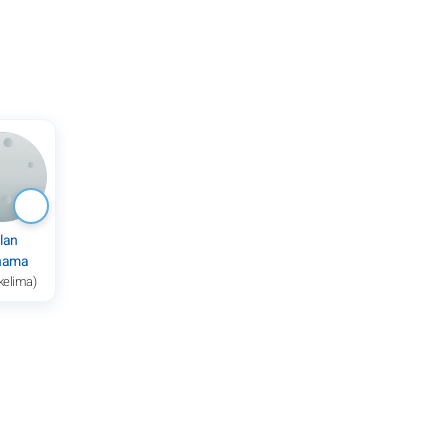
lan
nama
kelima)