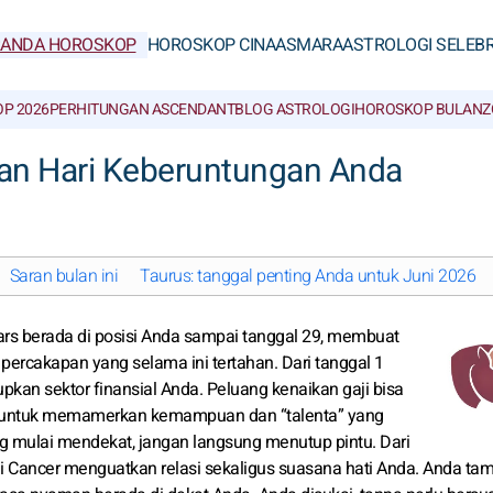
RANDA HOROSKOP
HOROSKOP CINA
ASMARA
ASTROLOGI SELEBR
P 2026
PERHITUNGAN ASCENDANT
BLOG ASTROLOGI
HOROSKOP BULAN
Z
dan Hari Keberuntungan Anda
Saran bulan ini
Taurus: tanggal penting Anda untuk Juni 2026
Mars berada di posisi Anda sampai tanggal 29, membuat
rcakapan yang selama ini tertahan. Dari tanggal 1
kan sektor finansial Anda. Peluang kenaikan gaji bisa
at untuk memamerkan kemampuan dan “talenta” yang
ng mulai mendekat, jangan langsung menutup pintu. Dari
 di Cancer menguatkan relasi sekaligus suasana hati Anda. Anda ta