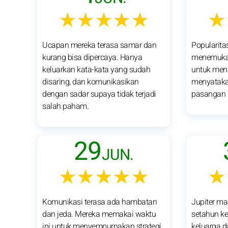
★★★★★
★
Ucapan mereka terasa samar dan
Popularita
kurang bisa dipercaya. Hanya
menemukan
keluarkan kata-kata yang sudah
untuk mena
disaring, dan komunikasikan
menyatakan
dengan sadar supaya tidak terjadi
pasangan b
salah paham.
29
JUN.
★★★★★
★
Komunikasi terasa ada hambatan
Jupiter ma
dan jeda. Mereka memakai waktu
setahun ke
ini untuk menyempurnakan strategi,
keluarga d