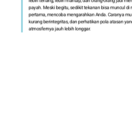
lebih tenang, lebih mantap, dan orang-orang jadi me
payah. Meski begitu, sedikit tekanan bisa muncul di 
pertama, mencoba mengarahkan Anda. Caranya mungk
kurang berintegritas, dan perhatikan pola atasan y
atmosfernya jauh lebih longgar.