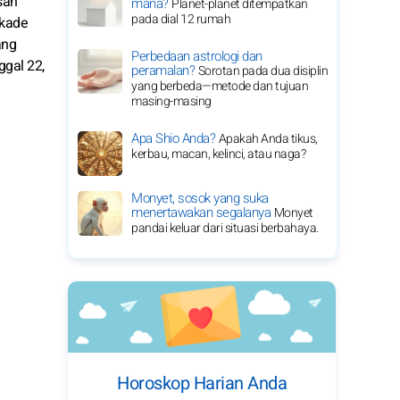
sah
mana?
Planet-planet ditempatkan
pada dial 12 rumah
ekade
ang
Perbedaan astrologi dan
ggal 22,
peramalan?
Sorotan pada dua disiplin
yang berbeda—metode dan tujuan
masing-masing
Apa Shio Anda?
Apakah Anda tikus,
kerbau, macan, kelinci, atau naga?
Monyet, sosok yang suka
menertawakan segalanya
Monyet
pandai keluar dari situasi berbahaya.
Horoskop Harian Anda