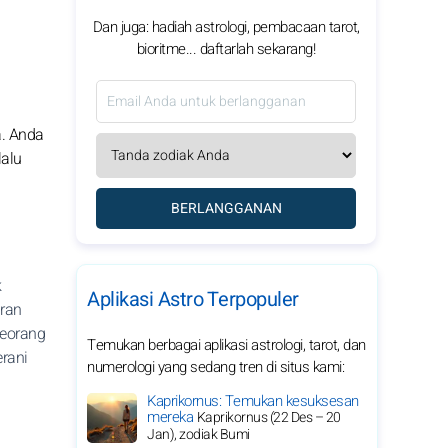
Dan juga: hadiah astrologi, pembacaan tarot,
bioritme... daftarlah sekarang!
a. Anda
lalu
BERLANGGANAN
k
Aplikasi Astro Terpopuler
aran
seorang
Temukan berbagai aplikasi astrologi, tarot, dan
rani
numerologi yang sedang tren di situs kami:
Kaprikornus: Temukan kesuksesan
mereka
Kaprikornus (22 Des – 20
Jan), zodiak Bumi