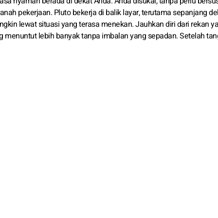
rasa nyaman berada di dekat Anda. Anda disukai, tanpa perlu bersu
ranah pekerjaan. Pluto bekerja di balik layar, terutama sepanjang d
in lewat situasi yang terasa menekan. Jauhkan diri dari rekan y
ang menuntut lebih banyak tanpa imbalan yang sepadan. Setelah tan