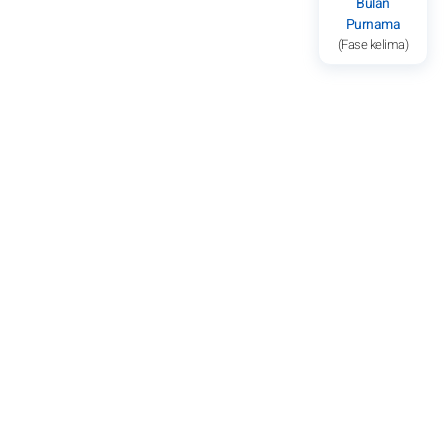
Bulan
Purnama
(Fase kelima)