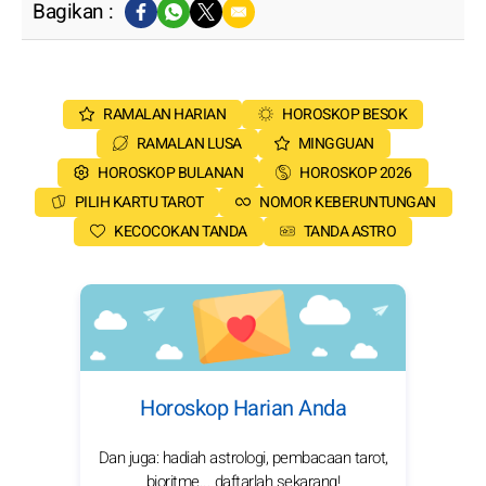
Bagikan :
RAMALAN HARIAN
HOROSKOP BESOK
RAMALAN LUSA
MINGGUAN
HOROSKOP BULANAN
HOROSKOP 2026
PILIH KARTU TAROT
NOMOR KEBERUNTUNGAN
KECOCOKAN TANDA
TANDA ASTRO
Horoskop Harian Anda
Dan juga: hadiah astrologi, pembacaan tarot,
bioritme... daftarlah sekarang!