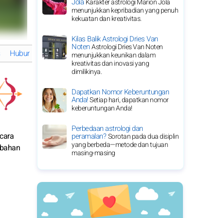
Jola
Karakter astrologi Marion Jola
menunjukkan kepribadian yang penuh
kekuatan dan kreativitas.
Kilas Balik Astrologi Dries Van
Noten
Astrologi Dries Van Noten
Hubungan sosial dan pertemanan di tahun 2026 dari Sagitarius
menunjukkan keunikan dalam
kreativitas dan inovasi yang
dimilikinya.
Dapatkan Nomor Keberuntungan
Anda!
Setiap hari, dapatkan nomor
keberuntungan Anda!
Perbedaan astrologi dan
cara
peramalan?
Sorotan pada dua disiplin
yang berbeda—metode dan tujuan
ubahan
masing-masing