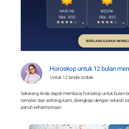
HARI INI
BESOK
Nilai : 8/10
Nilai : 8/10
★★★★☆
★★★★☆
>
>
BERLANGGANAN NEWSL
Horoskop untuk 12 bulan me
Untuk 12 tanda zodiak
Sekarang Anda dapat membaca horoskop untuk bulan-bul
ramalan dari astrolog kami, dilengkapi dengan seluruh 
penuh keharmonisan.