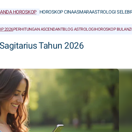
RANDA HOROSKOP
HOROSKOP CINA
ASMARA
ASTROLOGI SELEBR
P 2026
PERHITUNGAN ASCENDANT
BLOG ASTROLOGI
HOROSKOP BULAN
Z
Sagitarius Tahun 2026