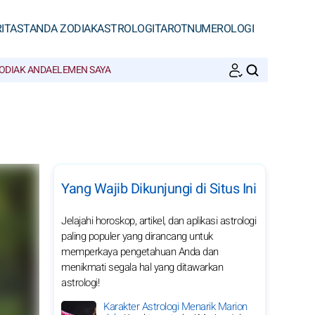
ITAS
TANDA ZODIAK
ASTROLOGI
TAROT
NUMEROLOGI
ODIAK ANDA
ELEMEN SAYA
CARI
Yang Wajib Dikunjungi di Situs Ini
Jelajahi horoskop, artikel, dan aplikasi astrologi
paling populer yang dirancang untuk
memperkaya pengetahuan Anda dan
menikmati segala hal yang ditawarkan
astrologi!
Karakter Astrologi Menarik Marion