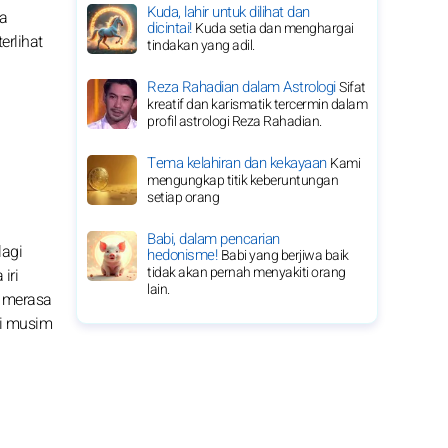
Kuda, lahir untuk dilihat dan
sa
dicintai!
Kuda setia dan menghargai
rlihat
tindakan yang adil.
Reza Rahadian dalam Astrologi
Sifat
kreatif dan karismatik tercermin dalam
profil astrologi Reza Rahadian.
Tema kelahiran dan kekayaan
Kami
mengungkap titik keberuntungan
setiap orang
Babi, dalam pencarian
lagi
hedonisme!
Babi yang berjiwa baik
tidak akan pernah menyakiti orang
iri
lain.
h merasa
ki musim