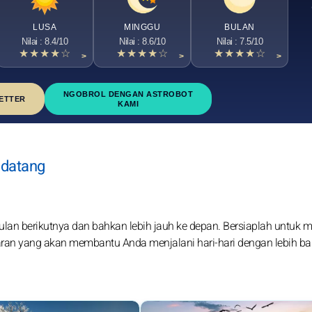
LUSA
MINGGU
BULAN
Nilai : 8.4/10
Nilai : 8.6/10
Nilai : 7.5/10
★★★★☆
★★★★☆
★★★★☆
>
>
>
NGOBROL DENGAN ASTROBOT
ETTER
KAMI
ndatang
an berikutnya dan bahkan lebih jauh ke depan. Bersiaplah untuk
saran yang akan membantu Anda menjalani hari-hari dengan lebih ba