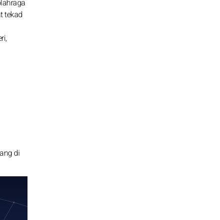
olahraga
t tekad
i,
ang di