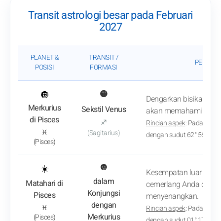
Transit astrologi besar pada Februari
2027
PLANET &
TRANSIT /
PENGAR
POSISI
FORMASI
: Lihat analisis transit
🔘
🟡
Dengarkan bisikan kata
Merkurius
Sekstil Venus
akan memahami Anda 
di Pisces
♐
Rincian aspek
: Pada 1 Febr
♓
(Sagitarius)
dengan sudut 62° 56'
(Pisces)
: Lihat analisis transit
☀️
🔘
Kesempatan luar bias
dalam
Matahari di
cemerlang Anda dan 
Konjungsi
Pisces
menyenangkan.
dengan
♓
Rincian aspek
: Pada 19 Feb
Merkurius
(Pisces)
dengan sudut 01° 17'