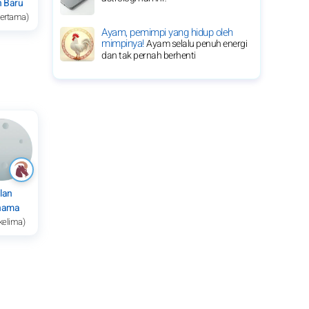
n Baru
pertama)
Ayam, pemimpi yang hidup oleh
mimpinya!
Ayam selalu penuh energi
dan tak pernah berhenti
lan
nama
kelima)