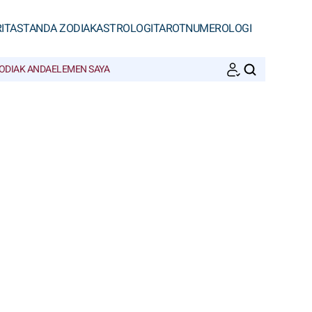
ITAS
TANDA ZODIAK
ASTROLOGI
TAROT
NUMEROLOGI
ODIAK ANDA
ELEMEN SAYA
CARI