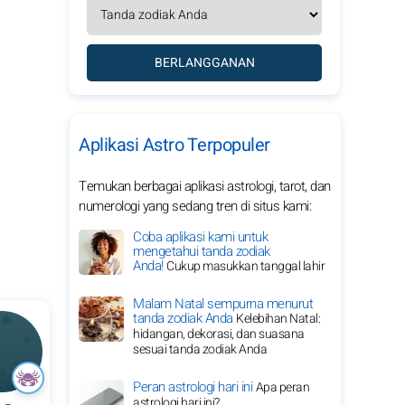
BERLANGGANAN
Aplikasi Astro Terpopuler
Temukan berbagai aplikasi astrologi, tarot, dan
numerologi yang sedang tren di situs kami:
Coba aplikasi kami untuk
mengetahui tanda zodiak
Anda!
Cukup masukkan tanggal lahir
Malam Natal sempurna menurut
tanda zodiak Anda
Kelebihan Natal:
hidangan, dekorasi, dan suasana
sesuai tanda zodiak Anda
Peran astrologi hari ini
Apa peran
astrologi hari ini?