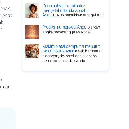
a
Coba aplikasi kami untuk
jenak.
mengetahui tanda zodiak
Anda!
ng Anda
Cukup masukkan tanggal lahir
ah.
Prediksi numerologi Anda
Biarkan
ri
angka menerangi jalan Anda!
Malam Natal sempurna menurut
tanda zodiak Anda
Kelebihan Natal:
hidangan, dekorasi, dan suasana
sesuai tanda zodiak Anda
uk
n atau