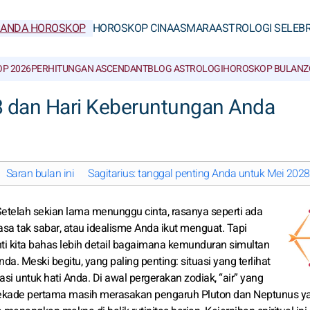
RANDA HOROSKOP
HOROSKOP CINA
ASMARA
ASTROLOGI SELEBR
P 2026
PERHITUNGAN ASCENDANT
BLOG ASTROLOGI
HOROSKOP BULAN
Z
8 dan Hari Keberuntungan Anda
Saran bulan ini
Sagitarius: tanggal penting Anda untuk Mei 2028
 Setelah sekian lama menunggu cinta, rasanya seperti ada
a tak sabar, atau idealisme Anda ikut menguat. Tapi
i kita bahas lebih detail bagaimana kemunduran simultan
 Meski begitu, yang paling penting: situasi yang terlihat
si untuk hati Anda. Di awal pergerakan zodiak, “air” yang
i dekade pertama masih merasakan pengaruh Pluton dan Neptunus y