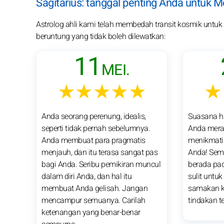
Sagitarius: tanggal penting Anda untuk M
Astrolog ahli kami telah membedah transit kosmik untuk pa
beruntung yang tidak boleh dilewatkan:
11
MEI.
★★★★★
★
Anda seorang perenung, idealis,
Suasana har
seperti tidak pernah sebelumnya.
Anda mera
Anda membuat para pragmatis
menikmati 
menjauh, dan itu terasa sangat pas
Anda! Sem
bagi Anda. Seribu pemikiran muncul
berada pa
dalam diri Anda, dan hal itu
sulit untu
membuat Anda gelisah. Jangan
samakan k
mencampur semuanya. Carilah
tindakan t
ketenangan yang benar-benar