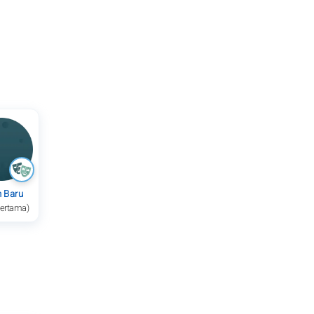
n Baru
pertama)