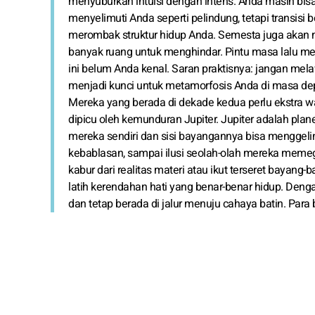
menyuburkan intuisi dengan intens. Anda masih bisa m
menyelimuti Anda seperti pelindung, tetapi transis
merombak struktur hidup Anda. Semesta juga akan
banyak ruang untuk menghindar. Pintu masa lalu m
ini belum Anda kenal. Saran praktisnya: jangan melaw
menjadi kunci untuk metamorfosis Anda di masa depa
Mereka yang berada di dekade kedua perlu ekstra wa
dipicu oleh kemunduran Jupiter. Jupiter adalah pla
mereka sendiri dan sisi bayangannya bisa menggelinc
kebablasan, sampai ilusi seolah-olah mereka meme
kabur dari realitas materi atau ikut terseret bayang
latih kerendahan hati yang benar-benar hidup. Denga
dan tetap berada di jalur menuju cahaya batin. Par