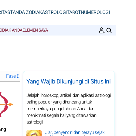
ITAS
TANDA ZODIAK
ASTROLOGI
TAROT
NUMEROLOGI
ODIAK ANDA
ELEMEN SAYA
CARI
Fase Bulan di Mei 2028
Horoskop bulanan 2028 Sagitarius: pil
Yang Wajib Dikunjungi di Situs Ini
Jelajahi horoskop, artikel, dan aplikasi astrologi
paling populer yang dirancang untuk
memperkaya pengetahuan Anda dan
menikmati segala hal yang ditawarkan
astrologi!
ang
Ular, penyendiri dan perayu sejak