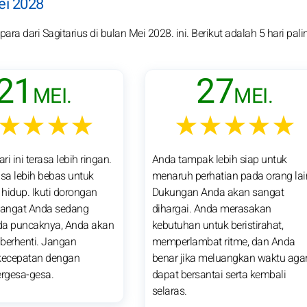
ei 2028
ra dari Sagitarius di bulan Mei 2028. ini. Berikut adalah 5 hari pali
21
27
MEI.
MEI.
★★★★
★★★★★
i ini terasa lebih ringan.
Anda tampak lebih siap untuk
sa lebih bebas untuk
menaruh perhatian pada orang lai
hidup. Ikuti dorongan
Dukungan Anda akan sangat
angat Anda sedang
dihargai. Anda merasakan
da puncaknya, Anda akan
kebutuhan untuk beristirahat,
k berhenti. Jangan
memperlambat ritme, dan Anda
ecepatan dengan
benar jika meluangkan waktu aga
ergesa-gesa.
dapat bersantai serta kembali
selaras.