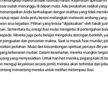
enangkap makna di balik rutinitas harian. Kejernihan spiritual ini
i besar sudah menunggu di depan mata. Ada perubahan radikal yang
 menempatkan Anda berhadapan dengan realitas yang tidak membe
enutup rapat. Anda perlu berani melangkah melewati ambang yang
an arus kejadian. Pilihan yang terasa “dipaksakan” oleh takdir just
n. Sementara itu, energi ilusi mulai mengintai di pertengahan bul
spada. Mereka juga perlu belajar mengelola dorongan berlebih, ya
net penguatan dan pencarian makna. Saat ia masuk fase mundur, pl
irkan perlahan. Mulai dari kesombongan spiritual, percaya diri ya
gang kebenaran mutlak. Dalam keseharian, mereka mungkin tergod
-bayang yang menyesatkan. Untuk hari-hari mereka, pegang kaki di t
n menguji keyakinan secara jernih, mereka akan terhindar dari jeb
a bintang menantang mereka untuk melihat melampaui ilusi.