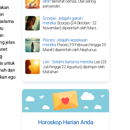
lahir!
Bersifat cemas, Ular sering
penyendiri.
 akan
ri
Scorpio: Jelajahi gairah
 selama
mereka
Scorpio (24 Oktober - 22
ru
November) diperintah oleh Mars
an.
Pisces: Jelajahi kepekaan
ng jelas
mereka
Pisces (19 Februari hingga 20
anet
Maret) diperintah oleh Neptunus
ng
Leo : Selami karisma mereka
Leo (23
a untuk
Juli hingga 22 Agustus) dipimpin oleh
anah dan
Matahari
akan ego
Horoskop Harian Anda