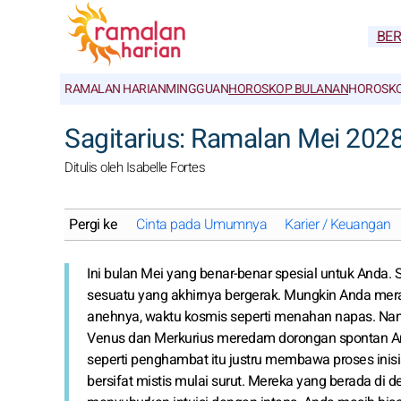
BE
RAMALAN HARIAN
MINGGUAN
HOROSKOP BULANAN
HOROSKO
Sagitarius: Ramalan Mei 202
Ditulis oleh Isabelle Fortes
Pergi ke
Cinta pada Umumnya
Karier / Keuangan
Ini bulan Mei yang benar-benar spesial untuk Anda.
sesuatu yang akhirnya bergerak. Mungkin Anda meras
anehnya, waktu kosmis seperti menahan napas. Nant
Venus dan Merkurius meredam dorongan spontan Anda.
seperti penghambat itu justru membawa proses inisia
bersifat mistis mulai surut. Mereka yang berada d