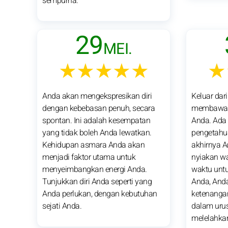
sempurna.
29
MEI.
★★★★★
★
Anda akan mengekspresikan diri
Keluar dari
dengan kebebasan penuh, secara
membawa k
spontan. Ini adalah kesempatan
Anda. Ada
yang tidak boleh Anda lewatkan.
pengetahu
Kehidupan asmara Anda akan
akhirnya A
menjadi faktor utama untuk
nyiakan w
menyeimbangkan energi Anda.
waktu unt
Tunjukkan diri Anda seperti yang
Anda, An
Anda perlukan, dengan kebutuhan
ketenangan
sejati Anda.
dalam uru
melelahka