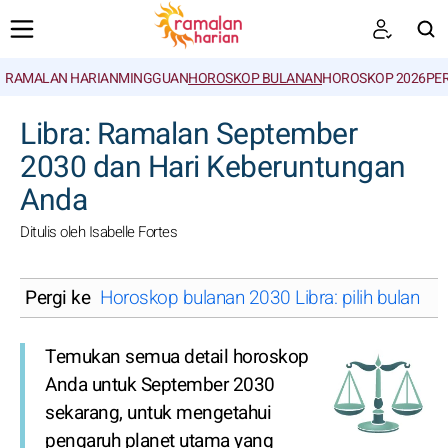
RAMALAN HARIAN
MINGGUAN
HOROSKOP BULANAN
HOROSKOP 2026
PE
CARI
Libra: Ramalan September
2030 dan Hari Keberuntungan
Anda
Ditulis oleh Isabelle Fortes
Pergi ke
Horoskop bulanan 2030 Libra: pilih bulan
Temukan semua detail horoskop
Anda untuk September 2030
sekarang, untuk mengetahui
pengaruh planet utama yang