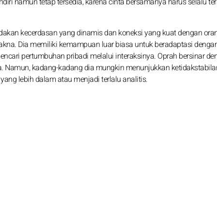
iri namun tetap tersedia, karena cinta bersamanya harus selalu ter
ndakan kecerdasan yang dinamis dan koneksi yang kuat dengan orang
makna. Dia memiliki kemampuan luar biasa untuk beradaptasi denga
ncari pertumbuhan pribadi melalui interaksinya. Oprah bersinar de
a. Namun, kadang-kadang dia mungkin menunjukkan ketidakstabila
ang lebih dalam atau menjadi terlalu analitis.