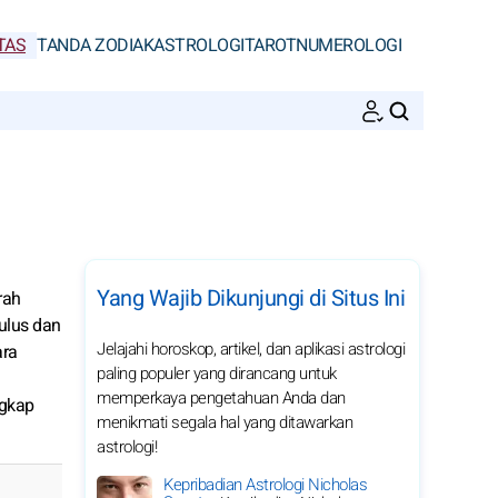
TAS
TANDA ZODIAK
ASTROLOGI
TAROT
NUMEROLOGI
CARI
Yang Wajib Dikunjungi di Situs Ini
rah
ulus dan
Jelajahi horoskop, artikel, dan aplikasi astrologi
ara
paling populer yang dirancang untuk
memperkaya pengetahuan Anda dan
ngkap
menikmati segala hal yang ditawarkan
astrologi!
Kepribadian Astrologi Nicholas