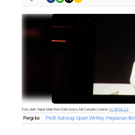
Foto oleh: Mack Male from Edmonton, AB, Canada | Lisensi:
CC BY-SA 2.0
Pergi ke
Profil Astrologi Oprah Winfrey: Perjalanan Bi