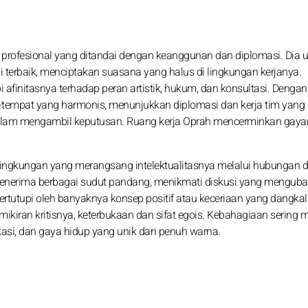
 profesional yang ditandai dengan keanggunan dan diplomasi. Dia 
erbaik, menciptakan suasana yang halus di lingkungan kerjanya.
 afinitasnya terhadap peran artistik, hukum, dan konsultasi. Dengan
t-tempat yang harmonis, menunjukkan diplomasi dan kerja tim yang 
alam mengambil keputusan. Ruang kerja Oprah mencerminkan gaya
 lingkungan yang merangsang intelektualitasnya melalui hubungan 
 menerima berbagai sudut pandang, menikmati diskusi yang menguba
ertutupi oleh banyaknya konsep positif atau keceriaan yang dangkal
kiran kritisnya, keterbukaan dan sifat egois. Kebahagiaan sering 
kasi, dan gaya hidup yang unik dan penuh warna.