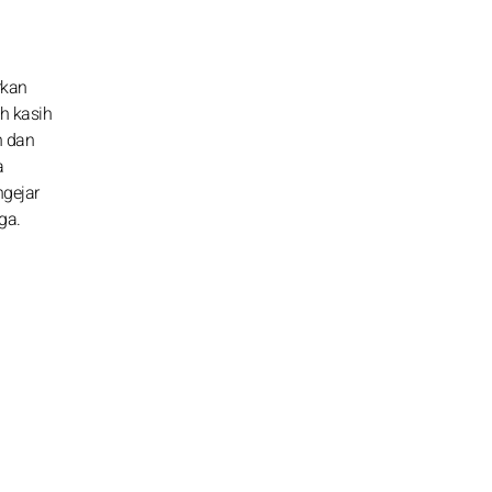
rkan
h kasih
n dan
a
gejar
ga.