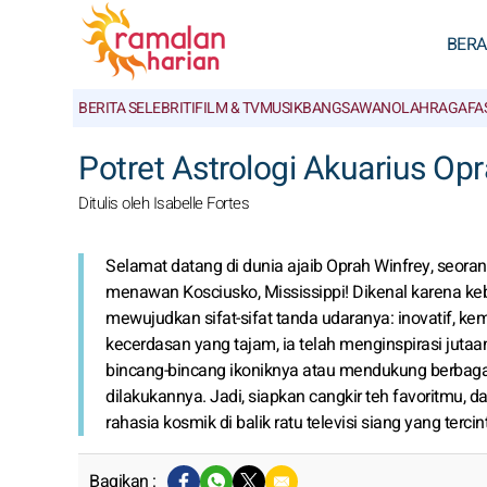
BER
BERITA SELEBRITI
FILM & TV
MUSIK
BANGSAWAN
OLAHRAGA
FA
Potret Astrologi Akuarius Op
Ditulis oleh Isabelle Fortes
Selamat datang di dunia ajaib Oprah Winfrey, seorang
menawan Kosciusko, Mississippi! Dikenal karena ke
mewujudkan sifat-sifat tanda udaranya: inovatif, ke
kecerdasan yang tajam, ia telah menginspirasi ju
bincang-bincang ikoniknya atau mendukung berbagai
dilakukannya. Jadi, siapkan cangkir teh favoritmu, 
rahasia kosmik di balik ratu televisi siang yang tercin
Bagikan :