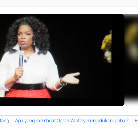
ntang
Apa yang membuat Oprah Winfrey menjadi ikon global?
B