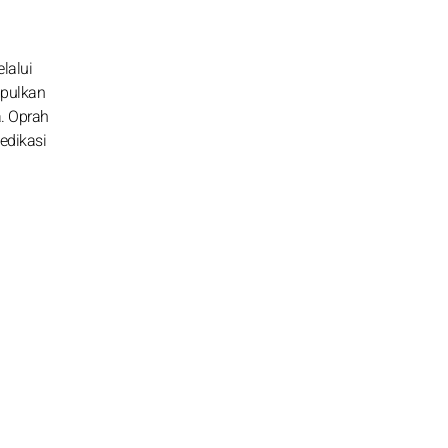
lalui
mpulkan
. Oprah
edikasi