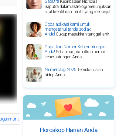
Saputra
Kepribadian Nicholas
Saputra dalam astrologi menunjukkan
sifat kreatif dan intuitif yang menonjol.
Coba aplikasi kami untuk
mengetahui tanda zodiak
Anda!
Cukup masukkan tanggal lahir
Dapatkan Nomor Keberuntungan
Anda!
Setiap hari, dapatkan nomor
keberuntungan Anda!
Numerologi 2026
Temukan jalan
hidup Anda.
agaimana Oprah Winfrey membentuk karier ikoniknya?
Perjalanan
Horoskop Harian Anda