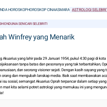
ANDA HOROSKOP
HOROSKOP CINA
ASMARA
ASTROLOGI SELEBRI
SHION
DUNIA SENI
CARI SELEBRITI
rah Winfrey yang Menarik
 Akuarius yang lahir pada 29 Januari 1954, pukul 4:30 pagi di kota
bijaksanaan tanpa batas dan pesonanya yang tak terbantahkan, Op
manusiaan, dan seorang visioner sejati. Dengan kasih sayang yang t
taan orang dan mengubah lanskap media. Baik saat membawakan ac
 isu sosial, semangat Akuarius Oprah terpancar dalam setiap yang
dan mari kita selami potret astrologi yang memukau ini yang mengu
ta!