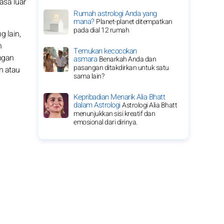
asa luar
Rumah astrologi Anda yang
mana?
Planet-planet ditempatkan
pada dial 12 rumah
 lain,
n
Temukan kecocokan
ngan
asmara
Benarkah Anda dan
pasangan ditakdirkan untuk satu
n atau
sama lain?
Kepribadian Menarik Alia Bhatt
dalam Astrologi
Astrologi Alia Bhatt
menunjukkan sisi kreatif dan
emosional dari dirinya.