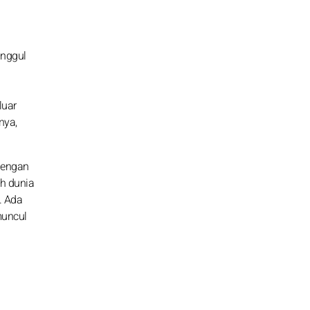
unggul
luar
nya,
dengan
h dunia
. Ada
muncul