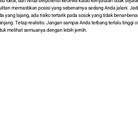
alu ideal, dan Anda berpotensi kecewa kalau kenyataan tidak sejala
itan memastikan posisi yang sebenarnya sedang Anda jalani. Jadi
a yang lajang, ada risiko tertarik pada sosok yang tidak benar-bena
ng. Tetap realistis. Jangan sampai Anda terbang terlalu tinggi o
uk melihat semuanya dengan lebih jernih.