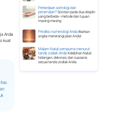
Perbedaan astrologi dan
peramalan?
Sorotan pada dua disiplin
yang berbeda—metode dan tujuan
masing-masing
Prediksi numerologi Anda
Biarkan
rja Anda
angka menerangi jalan Anda!
i kuat
Malam Natal sempurna menurut
tanda zodiak Anda
Kelebihan Natal:
hidangan, dekorasi, dan suasana
sesuai tanda zodiak Anda
itas.
kan
uk