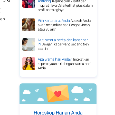
n. Jika
Astrologi
Kepribadian kreatif dan
inspiratif Eva Celia terlihat jelas dalam
,
profil astrologinya.
r
leh
Pilih kartu tarot Anda
Apakah Anda
akan menjadi Kaisar, Penghakiman,
atau Bulan?
Ikuti semua berita dan kabar hari
ini
Jelajahi kabar yang sedang tren
saat ini
Apa warna hari Anda?
Tingkatkan
kepercayaan diri dengan warna hari
Anda
Horoskop Harian Anda