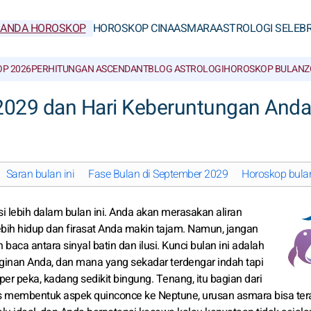
RANDA HOROSKOP
HOROSKOP CINA
ASMARA
ASTROLOGI SELEBR
P 2026
PERHITUNGAN ASCENDANT
BLOG ASTROLOGI
HOROSKOP BULAN
Z
2029 dan Hari Keberuntungan Anda
Saran bulan ini
Fase Bulan di September 2029
Horoskop bulan
ebih dalam bulan ini. Anda akan merasakan aliran
ebih hidup dan firasat Anda makin tajam. Namun, jangan
 baca antara sinyal batin dan ilusi. Kunci bulan ini adalah
inan Anda, dan mana yang sekadar terdengar indah tapi
per peka, kadang sedikit bingung. Tenang, itu bagian dari
 membentuk aspek quinconce ke Neptune, urusan asmara bisa ter