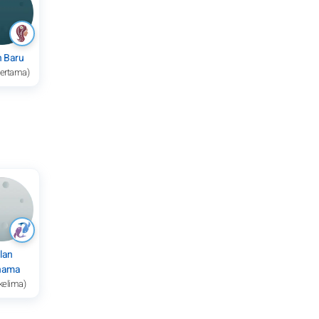
n Baru
pertama)
lan
nama
kelima)