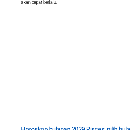
akan cepat berlalu.
Horoskop bulanan 2029 Pisces: pilih bul