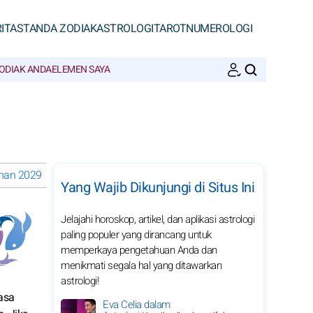
ITAS
TANDA ZODIAK
ASTROLOGI
TAROT
NUMEROLOGI
ODIAK ANDA
ELEMEN SAYA
CARI
an 2029 Pisces: pilih bulan
Yang Wajib Dikunjungi di Situs Ini
Jelajahi horoskop, artikel, dan aplikasi astrologi
paling populer yang dirancang untuk
memperkaya pengetahuan Anda dan
menikmati segala hal yang ditawarkan
astrologi!
asa
Eva Celia dalam