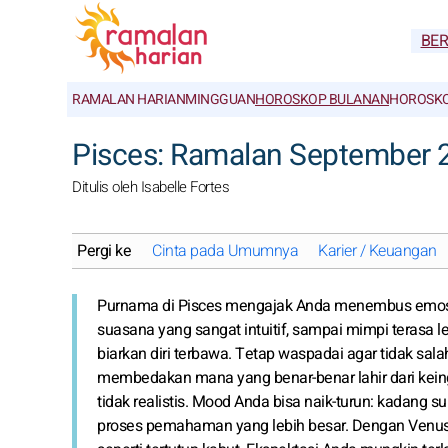
BE
RAMALAN HARIAN
MINGGUAN
HOROSKOP BULANAN
HOROSKO
Pisces: Ramalan September 
Ditulis oleh Isabelle Fortes
Pergi ke
Cinta pada Umumnya
Karier / Keuangan
Purnama di Pisces mengajak Anda menembus emosi l
suasana yang sangat intuitif, sampai mimpi terasa l
biarkan diri terbawa. Tetap waspadai agar tidak salah
membedakan mana yang benar-benar lahir dari keing
tidak realistis. Mood Anda bisa naik-turun: kadang su
proses pemahaman yang lebih besar. Dengan Venus