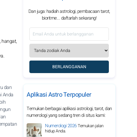
Dan juga: hadiah astrologi, pembacaan tarot,
bioritme... daftarlah sekarang!
 hangat,
a.
BERLANGGANAN
ru dan
Aplikasi Astro Terpopuler
mi Anda
bih
Temukan berbagai aplikasi astrologi, tarot, dan
angun
numerologi yang sedang tren di situs kami:
lan
sempatan
Numerologi 2026
Temukan jalan
hidup Anda.