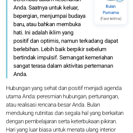
Bulan
Anda. Saatnya untuk keluar,
Purnama
bepergian, menjumpai budaya
(Fase kelima)
baru, atau bahkan membuka
hati. Ini adalah iklim yang
positif dan optimis, namun terkadang dapat
berlebihan. Lebih baik berpikir sebelum
bertindak impulsif. Semangat kemeriahan
sangat terasa dalam aktivitas pertemanan
Anda.
Hubungan yang sehat dan positif menjadi agenda
utama Anda: peresmian hubungan, pertunangan,
atau realisasi rencana besar Anda. Bulan
mendukung rutinitas dan segala hal yang berkaitan
dengan pembelajaran serta keterbukaan pikiran.
Hari yang luar biasa untuk menata ulang interior