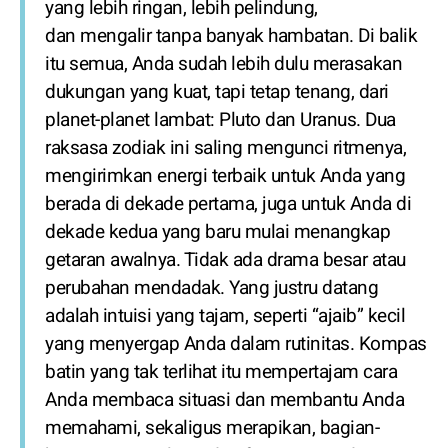
yang lebih ringan, lebih pelindung,
dan mengalir tanpa banyak hambatan. Di balik
itu semua, Anda sudah lebih dulu merasakan
dukungan yang kuat, tapi tetap tenang, dari
planet-planet lambat: Pluto dan Uranus. Dua
raksasa zodiak ini saling mengunci ritmenya,
mengirimkan energi terbaik untuk Anda yang
berada di dekade pertama, juga untuk Anda di
dekade kedua yang baru mulai menangkap
getaran awalnya. Tidak ada drama besar atau
perubahan mendadak. Yang justru datang
adalah intuisi yang tajam, seperti “ajaib” kecil
yang menyergap Anda dalam rutinitas. Kompas
batin yang tak terlihat itu mempertajam cara
Anda membaca situasi dan membantu Anda
memahami, sekaligus merapikan, bagian-