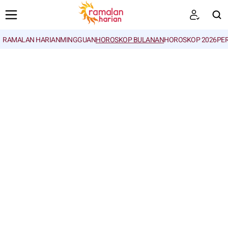
RAMALAN HARIAN
MINGGUAN
HOROSKOP BULANAN
HOROSKOP 2026
PE