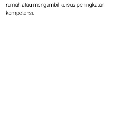
rumah atau mengambil kursus peningkatan
kompetensi.