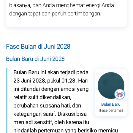
biasanya, dan Anda menghemat energi Anda
dengan tepat dan penuh pertimbangan.
Fase Bulan di Juni 2028
Bulan Baru di Juni 2028
Bulan Baru ini akan terjadi pada
23 Juni 2028, pukul 01.28. Hari
ini ditandai dengan emosi yang
relatif sulit dikendalikan,
Bulan Baru
perubahan suasana hati, dan
(Fase pertama)
ketegangan saraf. Diskusi bisa
menjadi sensitif, oleh karena itu
hindarilah pertemuan yang berisiko memicu