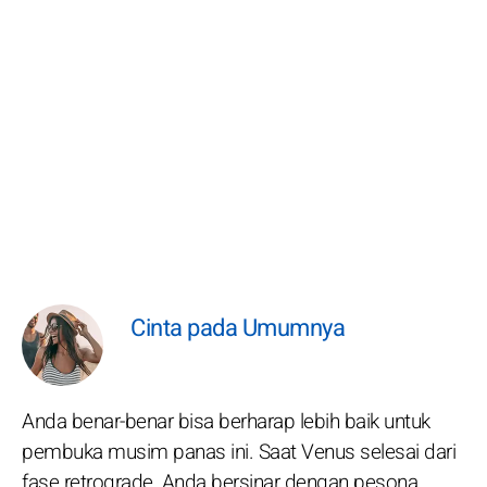
Cinta pada Umumnya
Anda benar-benar bisa berharap lebih baik untuk
pembuka musim panas ini. Saat Venus selesai dari
fase retrograde, Anda bersinar dengan pesona