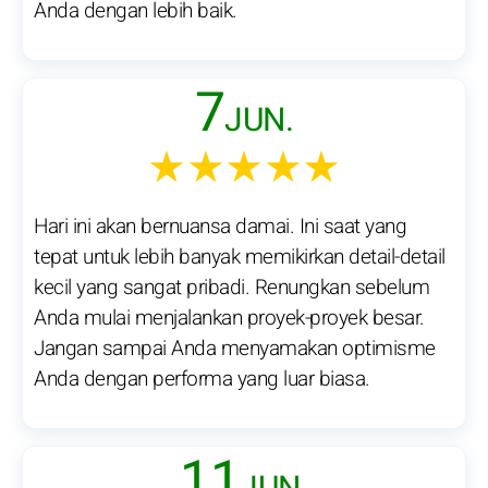
Anda dengan lebih baik.
7
JUN.
★★★★★
Hari ini akan bernuansa damai. Ini saat yang
tepat untuk lebih banyak memikirkan detail-detail
kecil yang sangat pribadi. Renungkan sebelum
Anda mulai menjalankan proyek-proyek besar.
Jangan sampai Anda menyamakan optimisme
Anda dengan performa yang luar biasa.
11