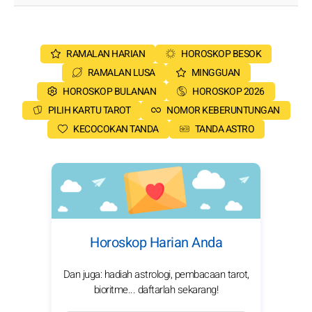
RAMALAN HARIAN
HOROSKOP BESOK
RAMALAN LUSA
MINGGUAN
HOROSKOP BULANAN
HOROSKOP 2026
PILIH KARTU TAROT
NOMOR KEBERUNTUNGAN
KECOCOKAN TANDA
TANDA ASTRO
Horoskop Harian Anda
Dan juga: hadiah astrologi, pembacaan tarot,
bioritme... daftarlah sekarang!