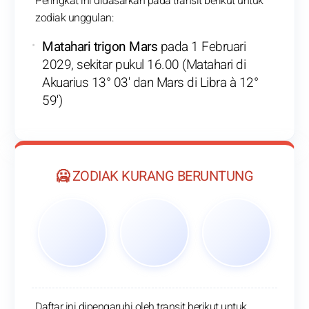
Peringkat ini didasarkan pada transit berikut untuk
zodiak unggulan:
Matahari trigon Mars
pada 1 Februari
2029, sekitar pukul 16.00 (Matahari di
Akuarius 13° 03' dan Mars di Libra à 12°
59')
🥶 ZODIAK KURANG BERUNTUNG
Daftar ini dipengaruhi oleh transit berikut untuk