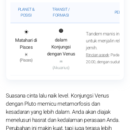
PLANET &
TRANSIT /
PENGAR
POSISI
FORMASI
: Lihat analisis transit
☀️
🟡
Tandem manis ini meny
dalam
Matahari di
untuk menjalin relasi 
Konjungsi
Pisces
jernih.
dengan Venus
♓
Rincian aspek
: Pada 19 Fe
(Pisces)
♒
20.00, dengan sudut 07° 5
(Akuarius)
Suasana cinta lalu naik level. Konjungsi Venus
dengan Pluto memicu metamorfosis dan
kesadaran yang lebih dalam. Anda akan diajak
menelusuri hasrat dan kedalaman perasaan Anda.
Perubahan ini makin kuat, tapi juga terasa lebih