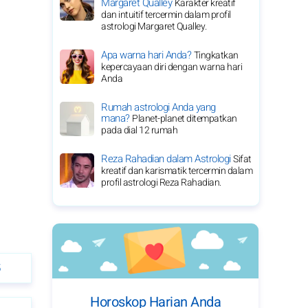
Margaret Qualley
Karakter kreatif
dan intuitif tercermin dalam profil
astrologi Margaret Qualley.
Apa warna hari Anda?
Tingkatkan
kepercayaan diri dengan warna hari
Anda
Rumah astrologi Anda yang
mana?
Planet-planet ditempatkan
pada dial 12 rumah
Reza Rahadian dalam Astrologi
Sifat
kreatif dan karismatik tercermin dalam
profil astrologi Reza Rahadian.
5
Horoskop Harian Anda