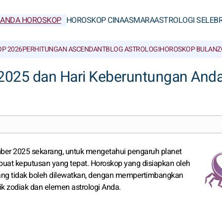
RANDA HOROSKOP
HOROSKOP CINA
ASMARA
ASTROLOGI SELEBR
P 2026
PERHITUNGAN ASCENDANT
BLOG ASTROLOGI
HOROSKOP BULAN
Z
2025 dan Hari Keberuntungan And
er 2025 sekarang, untuk mengetahui pengaruh planet
at keputusan yang tepat. Horoskop yang disiapkan oleh
yang tidak boleh dilewatkan, dengan mempertimbangkan
ik zodiak dan elemen astrologi Anda.