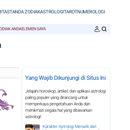
ITAS
TANDA ZODIAK
ASTROLOGI
TAROT
NUMEROLOGI
ODIAK ANDA
ELEMEN SAYA
CARI
a
Yang Wajib Dikunjungi di Situs Ini
Jelajahi horoskop, artikel, dan aplikasi astrologi
paling populer yang dirancang untuk
memperkaya pengetahuan Anda dan
menikmati segala hal yang ditawarkan
astrologi!
Karakter Astrologi Menarik dari