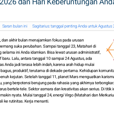
 2026 dan Hari Keberuntungan And
Saran bulan ini
Sagitarius: tanggal penting Anda untuk Agustus
at, dan akhir bulan menajamkan fokus pada urusan
 memang suka perubahan. Sampai tanggal 23, Matahari di
elama ini Anda idamkan. Bisa lewat urusan administratif,
 baru. Lalu, antara tanggal 10 sampai 24 Agustus, ada
nda jadi terasa lebih indah, karena arah hidup mulai
bagus, produktif, terutama di dekade pertama. Kehidupan komunita
penuh kejutan. Setelah tanggal 11, planet Mars menguatkan karism
, yang berpotensi berujung pada rahasia yang akhirnya terbongkar
bertele-tele. Sektor asmara dan kreativitas akan serius. Di titik in
akin nyata. Mulai tanggal 24, energi Virgo (Matahari dan Merkuriu
ke rutinitas. Kerja menanti.