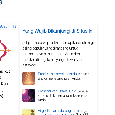
a
 2026
Fase Bulan di Agustus 2026
Horoskop bulanan 2026 Sagita
Yang Wajib Dikunjungi di Situs Ini
Jelajahi horoskop, artikel, dan aplikasi astrologi
paling populer yang dirancang untuk
memperkaya pengetahuan Anda dan
menikmati segala hal yang ditawarkan
astrologi!
s ikut
Prediksi numerologi Anda
Biarkan
a
angka menerangi jalan Anda!
. Dan
i,
Menemukan Orakel Unik!
Semua
s)
kunci untuk memahami keseharian
Anda
Virgo: Pahami dorongan menuju
kesempurnaan mereka
Virgo (23