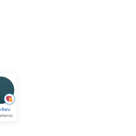
n Baru
pertama)