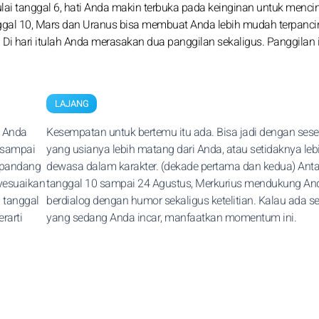
lai tanggal 6, hati Anda makin terbuka pada keinginan untuk mencin
gal 10, Mars dan Uranus bisa membuat Anda lebih mudah terpanci
 Di hari itulah Anda merasakan dua panggilan sekaligus. Panggilan i
LAJANG
a Anda
Kesempatan untuk bertemu itu ada. Bisa jadi dengan ses
a sampai
yang usianya lebih matang dari Anda, atau setidaknya leb
 pandang
dewasa dalam karakter. (dekade pertama dan kedua) Anta
nyesuaikan
tanggal 10 sampai 24 Agustus, Merkurius mendukung An
h tanggal
berdialog dengan humor sekaligus ketelitian. Kalau ada s
rarti
yang sedang Anda incar, manfaatkan momentum ini.