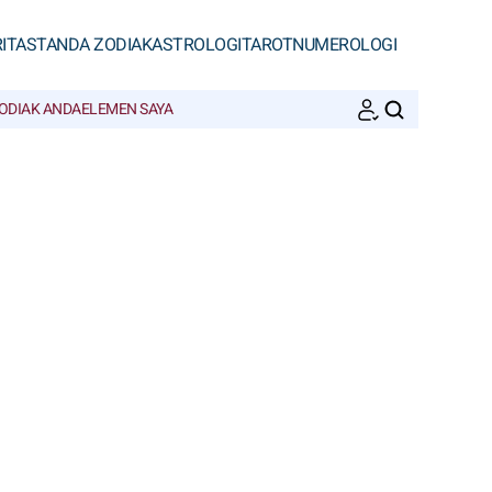
ITAS
TANDA ZODIAK
ASTROLOGI
TAROT
NUMEROLOGI
ODIAK ANDA
ELEMEN SAYA
CARI