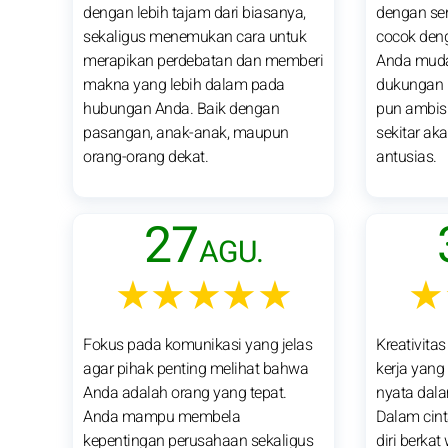
dengan lebih tajam dari biasanya,
dengan se
sekaligus menemukan cara untuk
cocok deng
merapikan perdebatan dan memberi
Anda mud
makna yang lebih dalam pada
dukungan l
hubungan Anda. Baik dengan
pun ambisi
pasangan, anak-anak, maupun
sekitar ak
orang-orang dekat.
antusias.
27
AGU.
★★★★★
★
Fokus pada komunikasi yang jelas
Kreativitas
agar pihak penting melihat bahwa
kerja yang
Anda adalah orang yang tepat.
nyata dal
Anda mampu membela
Dalam cint
kepentingan perusahaan sekaligus
diri berka