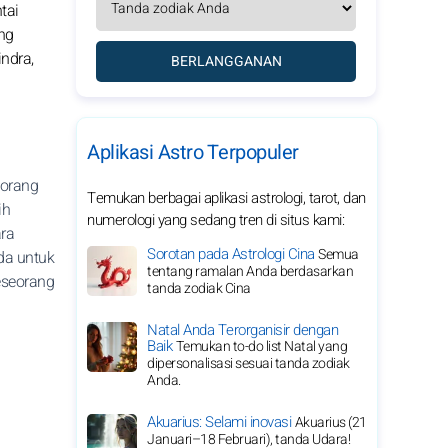
tai
ng
ndra,
BERLANGGANAN
Aplikasi Astro Terpopuler
eorang
Temukan berbagai aplikasi astrologi, tarot, dan
ih
numerologi yang sedang tren di situs kami:
ra
Sorotan pada Astrologi Cina
Semua
da untuk
tentang ramalan Anda berdasarkan
eseorang
tanda zodiak Cina
Natal Anda Terorganisir dengan
Baik
Temukan to-do list Natal yang
dipersonalisasi sesuai tanda zodiak
Anda.
Akuarius: Selami inovasi
Akuarius (21
Januari–18 Februari), tanda Udara!