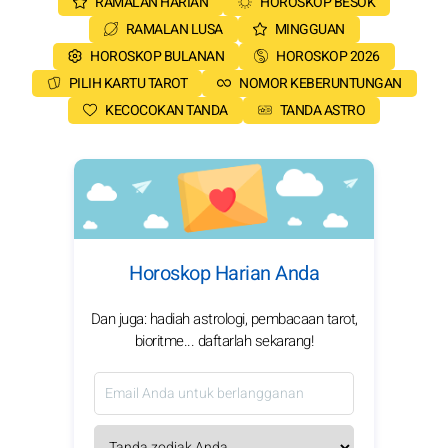
RAMALAN HARIAN
HOROSKOP BESOK
RAMALAN LUSA
MINGGUAN
HOROSKOP BULANAN
HOROSKOP 2026
PILIH KARTU TAROT
NOMOR KEBERUNTUNGAN
KECOCOKAN TANDA
TANDA ASTRO
Horoskop Harian Anda
Dan juga: hadiah astrologi, pembacaan tarot,
bioritme... daftarlah sekarang!