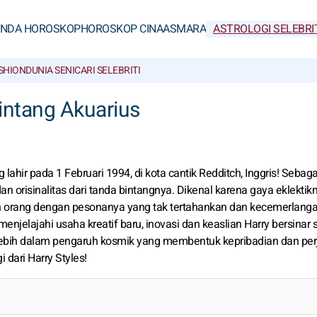
ANDA HOROSKOP
HOROSKOP CINA
ASMARA
ASTROLOGI SELEBRI
SHION
DUNIA SENI
CARI SELEBRITI
intang Akuarius
ahir pada 1 Februari 1994, di kota cantik Redditch, Inggris! Sebaga
n orisinalitas dari tanda bintangnya. Dikenal karena gaya eklektik
an orang dengan pesonanya yang tak tertahankan dan kecemerlang
enjelajahi usaha kreatif baru, inovasi dan keaslian Harry bersinar s
 lebih dalam pengaruh kosmik yang membentuk kepribadian dan per
i dari Harry Styles!