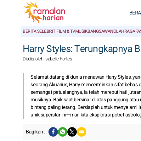
BER
BERITA SELEBRITI
FILM & TV
MUSIK
BANGSAWAN
OLAHRAGA
FA
Harry Styles: Terungkapnya B
Ditulis oleh Isabelle Fortes
Selamat datang di dunia menawan Harry Styles, yang l
seorang Akuarius, Harry mencerminkan sifat bebas da
semangat petualangnya, ia telah merebut hati juta
musiknya. Baik saat bersinar di atas panggung atau m
bintang paling terang. Bersiaplah untuk menyelami
unik superstar ini—mari kita eksplorasi potret astrolog
Bagikan :