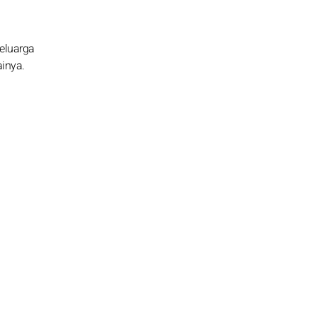
eluarga
inya.