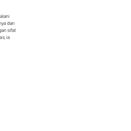
alani
nya dan
an sifat
s, ia