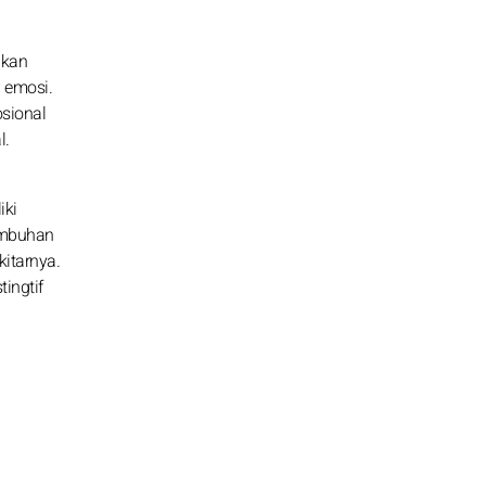
ikan
 emosi.
osional
l.
iki
umbuhan
itarnya.
ingtif