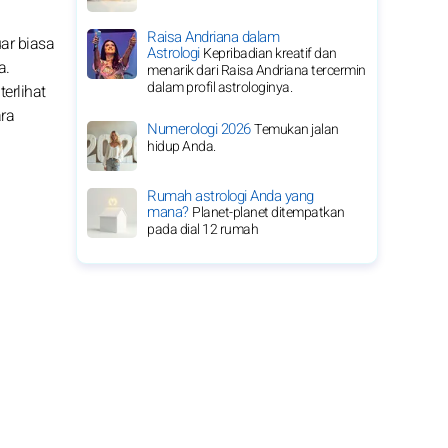
Raisa Andriana dalam
ar biasa
Astrologi
Kepribadian kreatif dan
a.
menarik dari Raisa Andriana tercermin
dalam profil astrologinya.
erlihat
ara
Numerologi 2026
Temukan jalan
hidup Anda.
Rumah astrologi Anda yang
mana?
Planet-planet ditempatkan
pada dial 12 rumah