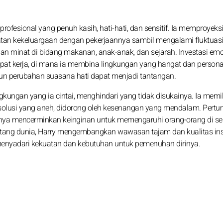
rofesional yang penuh kasih, hati-hati, dan sensitif. Ia memproyeks
an kekeluargaan dengan pekerjaannya sambil mengalami fluktuasi
an minat di bidang makanan, anak-anak, dan sejarah. Investasi em
at kerja, di mana ia membina lingkungan yang hangat dan persona
un perubahan suasana hati dapat menjadi tantangan.
ngkungan yang ia cintai, menghindari yang tidak disukainya. Ia memil
n solusi yang aneh, didorong oleh kesenangan yang mendalam. Pert
upnya mencerminkan keinginan untuk memengaruhi orang-orang di sek
tang dunia, Harry mengembangkan wawasan tajam dan kualitas inst
yadari kekuatan dan kebutuhan untuk pemenuhan dirinya.