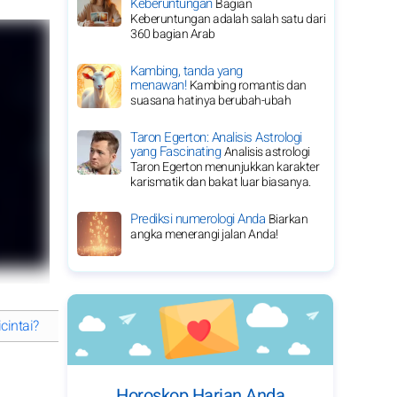
Keberuntungan
Bagian
Keberuntungan adalah salah satu dari
360 bagian Arab
Kambing, tanda yang
menawan!
Kambing romantis dan
suasana hatinya berubah-ubah
Taron Egerton: Analisis Astrologi
yang Fascinating
Analisis astrologi
Taron Egerton menunjukkan karakter
karismatik dan bakat luar biasanya.
Prediksi numerologi Anda
Biarkan
angka menerangi jalan Anda!
cintai?
Harry Styles: Pelopor dalam Musik dan Fashion
Menelus
Horoskop Harian Anda