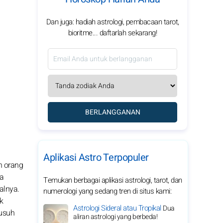
Dan juga: hadiah astrologi, pembacaan tarot,
bioritme... daftarlah sekarang!
BERLANGGANAN
Aplikasi Astro Terpopuler
n orang
ra
Temukan berbagai aplikasi astrologi, tarot, dan
alnya.
numerologi yang sedang tren di situs kami:
k
Astrologi Sideral atau Tropikal
Dua
musuh
aliran astrologi yang berbeda!