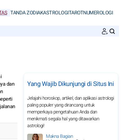
TAS
TANDA ZODIAK
ASTROLOGI
TAROT
NUMEROLOGI
CARI
i
Yang Wajib Dikunjungi di Situs Ini
nya dan
an
Jelajahi horoskop, artikel, dan aplikasi astrologi
eperti
paling populer yang dirancang untuk
jalanan
memperkaya pengetahuan Anda dan
menikmati segala hal yang ditawarkan
astrologi!
Makna Bagian