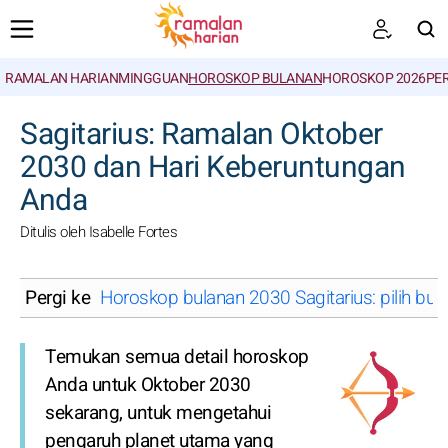
RAMALAN HARIAN
MINGGUAN
HOROSKOP BULANAN
HOROSKOP 2026
PE
CARI
Sagitarius: Ramalan Oktober
2030 dan Hari Keberuntungan
Anda
Ditulis oleh Isabelle Fortes
Pergi ke
Horoskop bulanan 2030 Sagitarius: pilih bul
Temukan semua detail horoskop
Anda untuk Oktober 2030
sekarang, untuk mengetahui
pengaruh planet utama yang