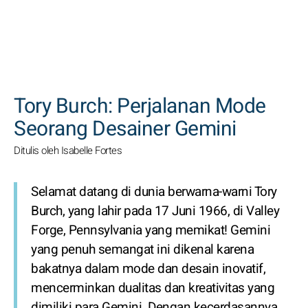
CARI
Tory Burch: Perjalanan Mode
Seorang Desainer Gemini
Ditulis oleh Isabelle Fortes
Selamat datang di dunia berwarna-warni Tory
Burch, yang lahir pada 17 Juni 1966, di Valley
Forge, Pennsylvania yang memikat! Gemini
yang penuh semangat ini dikenal karena
bakatnya dalam mode dan desain inovatif,
mencerminkan dualitas dan kreativitas yang
dimiliki para Gemini. Dengan kecerdasannya