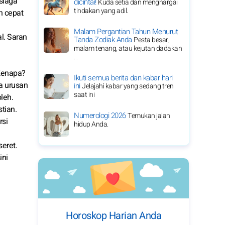
siaga
dicintai!
Kuda setia dan menghargai
tindakan yang adil.
h cepat
Malam Pergantian Tahun Menurut
l. Saran
Tanda Zodiak Anda
Pesta besar,
malam tenang, atau kejutan dadakan
...
Kenapa?
Ikuti semua berita dan kabar hari
a urusan
ini
Jelajahi kabar yang sedang tren
saat ini
leh.
tian.
Numerologi 2026
Temukan jalan
rsi
hidup Anda.
seret.
ini
Horoskop Harian Anda