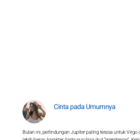
Cinta pada Umumnya
Bulan ini, perlindungan Jupiter paling terasa untuk Vi
lebih besar, karakter Anda pun bisa ikut “membesar”. Ker