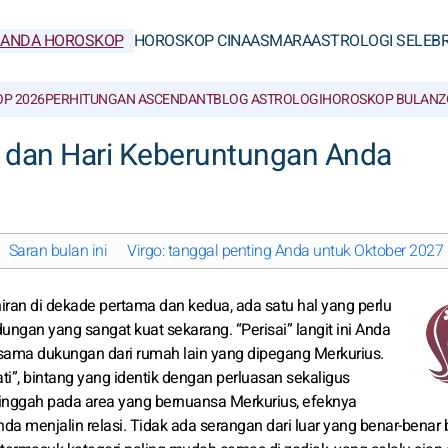
RANDA HOROSKOP
HOROSKOP CINA
ASMARA
ASTROLOGI SELEBR
P 2026
PERHITUNGAN ASCENDANT
BLOG ASTROLOGI
HOROSKOP BULAN
Z
7 dan Hari Keberuntungan Anda
Saran bulan ini
Virgo: tanggal penting Anda untuk Oktober 2027
iran di dekade pertama dan kedua, ada satu hal yang perlu
ngan yang sangat kuat sekarang. “Perisai” langit ini Anda
ersama dukungan dari rumah lain yang dipegang Merkurius.
ati”, bintang yang identik dengan perluasan sekaligus
singgah pada area yang bernuansa Merkurius, efeknya
nda menjalin relasi. Tidak ada serangan dari luar yang benar-benar 