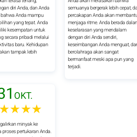
an terasa tenang,
Anda akan merasakan bahwa
ngan diri Anda, dan Anda
semuanya bergerak lebih cepat, d
i bahwa Anda mampu
percakapan Anda akan membant
lihan yang tepat. Anda
menjaga ritme. Anda berada dala
liki kesempatan untuk
keselarasan yang mendalam
 secara pribadi melalui
dengan diri Anda sendiri,
ktivitas baru. Kehidupan
keseimbangan Anda menguat, da
akan tampak lebih
berolahraga akan sangat
bermanfaat meski apa pun yang
terjadi.
31
OKT.
★★★★
galirkan minyak ke
 proses pertukaran Anda.