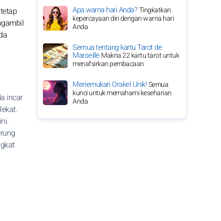
Apa warna hari Anda?
Tingkatkan
tetap
kepercayaan diri dengan warna hari
ngambil
Anda
nda
Semua tentang kartu Tarot de
Marseille
Makna 22 kartu tarot untuk
menafsirkan pembacaan
Menemukan Orakel Unik!
Semua
kunci untuk memahami keseharian
a incar
Anda
lekat.
ni.
erung
ngkat