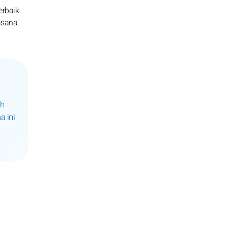
erbaik
asana
ah
a ini