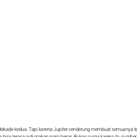
rgo dekade kedua. Tapi karena Jupiter cenderung membuat semuanya t
ja bisa terasa jadi makan porsi besar. Bukan cuma karena itu sumber