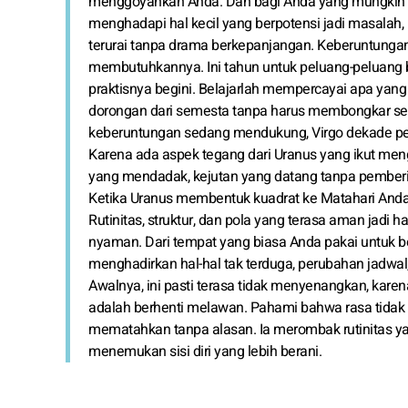
menggoyahkan Anda. Dan bagi Anda yang mungkin te
menghadapi hal kecil yang berpotensi jadi masalah, 
terurai tanpa drama berkepanjangan. Keberuntunga
membutuhkannya. Ini tahun untuk peluang-peluang ba
praktisnya begini. Belajarlah mempercayai apa yang
dorongan dari semesta tanpa harus membongkar se
keberuntungan sedang mendukung, Virgo dekade p
Karena ada aspek tegang dari Uranus yang ikut meng
yang mendadak, kejutan yang datang tanpa pembe
Ketika Uranus membentuk kuadrat ke Matahari Anda,
Rutinitas, struktur, dan pola yang terasa aman jadi h
nyaman. Dari tempat yang biasa Anda pakai untuk b
menghadirkan hal-hal tak terduga, perubahan jadwal, 
Awalnya, ini pasti terasa tidak menyenangkan, karena 
adalah berhenti melawan. Pahami bahwa rasa tidak 
mematahkan tanpa alasan. Ia merombak rutinitas yan
menemukan sisi diri yang lebih berani.