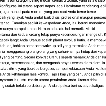
rmasuk kategori paling mudah cemas di zodiak, yang selalu siap 
konfigurasi ini terasa seperti napas lega. Hambatan cenderung lebi
n juga muncul pada momen yang pas, saat Anda benar-benar
ik yang layak Anda ambil, baik di sisi profesional maupun persona
 terjadi. Turunkan sedikit kewaspadaan Anda, lalu berani menerima
muanya sampai tuntas. Namun ada satu hal menarik. Meski
ertama dan kedua kadang tetap punya kecenderungan mengeluh. 
acak langit Anda. Uranus adalah planet revolusi batin. Ia membaw
ritahuan, bahkan semacam wake up call yang memaksa Anda meno
 ia mengguncang orang-orang yang sehari-harinya hidup dari kepas
al yang penting. Secara konkret, Uranus seperti menarik Anda dari ku
ekerja, merencanakan, dan mengasah proyek secara diam-diam. Ia
atau ritme yang tiba-tiba bergeser, sampai kebiasaan Anda ikut ter
Anda kehilangan rasa kontrol. Tapi sikap yang perlu Anda pilih di s
nyaman itu justru mesin utama perubahan Anda. Uranus tidak
g sudah terlalu berdebu agar Anda dipaksa berinovasi, sekaligus