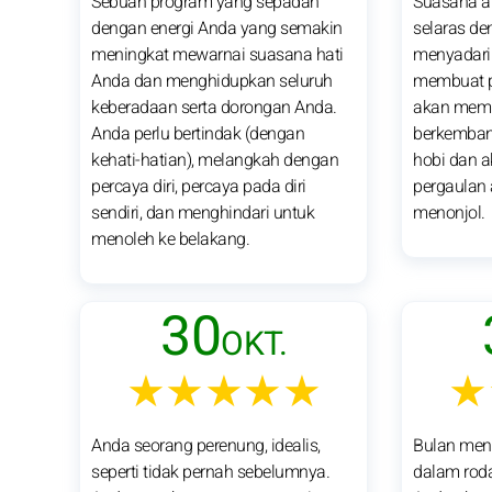
Sebuah program yang sepadan
Suasana ak
dengan energi Anda yang semakin
selaras de
meningkat mewarnai suasana hati
menyadar
Anda dan menghidupkan seluruh
membuat pi
keberadaan serta dorongan Anda.
akan memi
Anda perlu bertindak (dengan
berkembang
kehati-hatian), melangkah dengan
hobi dan a
percaya diri, percaya pada diri
pergaulan 
sendiri, dan menghindari untuk
menonjol.
menoleh ke belakang.
30
OKT.
★★★★★
★
Anda seorang perenung, idealis,
Bulan men
seperti tidak pernah sebelumnya.
dalam roda