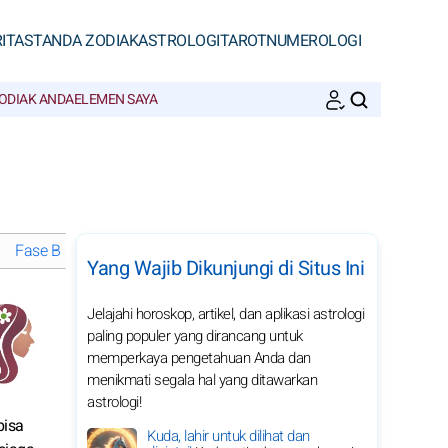
ITAS
TANDA ZODIAK
ASTROLOGI
TAROT
NUMEROLOGI
ODIAK ANDA
ELEMEN SAYA
CARI
Fase Bulan di Oktober 2027
Horoskop bulanan 2027 Virgo: pili
Yang Wajib Dikunjungi di Situs Ini
Jelajahi horoskop, artikel, dan aplikasi astrologi
paling populer yang dirancang untuk
memperkaya pengetahuan Anda dan
menikmati segala hal yang ditawarkan
astrologi!
bisa
Kuda, lahir untuk dilihat dan