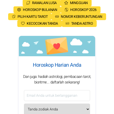
RAMALAN LUSA
MINGGUAN
HOROSKOP BULANAN
HOROSKOP 2026
PILIH KARTU TAROT
NOMOR KEBERUNTUNGAN
KECOCOKAN TANDA
TANDA ASTRO
Horoskop Harian Anda
Dan juga: hadiah astrologi, pembacaan tarot,
bioritme... daftarlah sekarang!