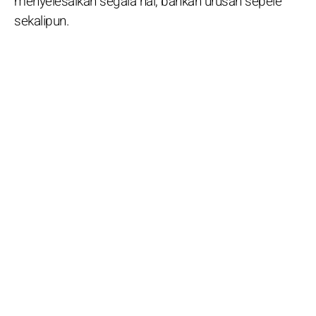
menyelesaikan segala hal, bahkan urusan sepele
sekalipun.